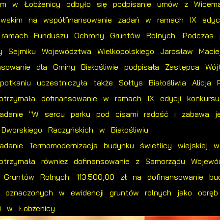
kim w Łobżenicy odbyło się podpisanie umów z Wicemar
wskim na współfinansowanie zadań w ramach IX edycji 
 ramach Funduszu Ochrony Gruntów Rolnych. Podczas 
y Sejmiku Województwa Wielkopolskiego Jarosław Maciej
sowanie dla Gminy Białośliwie podpisała Zastępca Wó
otkaniu uczestniczyła także Sołtys Białośliwia Alicja P
 otrzymała dofinansowanie w ramach IX edycji konkursu 
adanie "W sercu parku pod cisami radość i zabawa 
u Dworskiego Raczyńskich w Białośliwiu
danie Termomodernizacja budynku świetlicy wiejskiej w
e otrzymała również dofinansowanie z Samorządu Wojew
 Gruntów Rolnych: 113.500,00 zł na dofinansowanie b
oznaczonych w ewidencji gruntów rolnych jako obręb B
ki w Łobżenicy