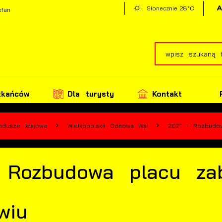
28°C
Słonecznie
efan
zkańców
Dla turysty
Kontakt
ndusze krajowe
Wielkopolska Odnowa Wsi
2021 - Rozbudow
 Rozbudowa placu z
iwiu