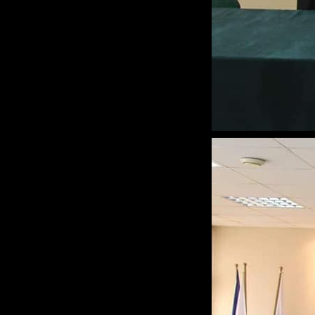
S
z
z