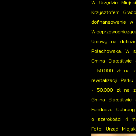
W Urzędzie Miejs
Krzysztofem Grabo
dofinansowanie w
Wiceprzewodnicząc
Umowy na dofinan
Polachowska. W sp
Gmina Białośliwie
- 50.000 zł na z
rewitalizacji Park
- 50.000 zł na za
Gmina Białośliwi
Funduszu Ochrony
o szerokości 4 m 
Foto: Urząd Miejs