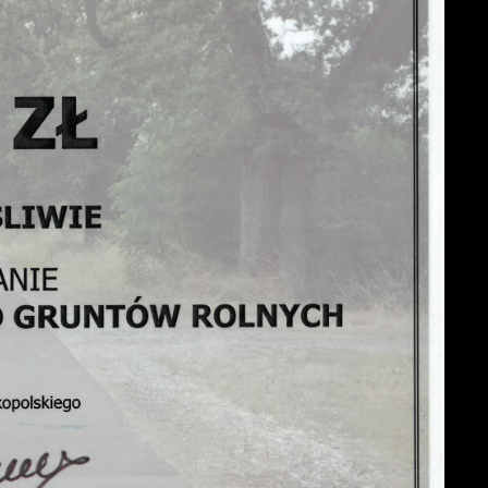
je
w
ch