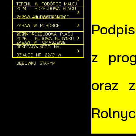
TERENU W POBÓRCE MAŁEJ
2024 - ROZBUDOWA PLACU
ZABAW W DWORZAKOWIE
2025- BUDOWA PLACU
Podpi
ZABAW W POBÓRCE
WIELKIEJ
2025- ROZBUDOWA PLACU
2026 - BUDOWA BUDYNKU
ZABAW W TOMASZEWIE
REKREACYJNEGO NA
z pro
DZIAŁCE NR 22/3 W
DĘBÓWKU STARYM
oraz 
Rolnyc