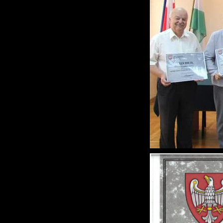
N
N
i
n
P
W
m
w
m
F
T
w
f
D
W
k
T
p
A
n
A