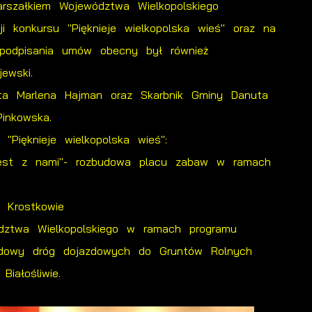
szałkiem Województwa Wielkopolskiego
konkursu "Pięknieje wielkopolska wieś" oraz na
podpisania umów obecny był również
ewski.
jta Marlena Hajman oraz Skarbnik Gminy Danuta
inkowska.
"Pięknieje wielkopolska wieś":
jest z nami"- rozbudowa placu zabaw w ramach
 Krostkowie
ództwa Wielkopolskiego w ramach programu
udowy dróg dojazdowych do Gruntów Rolnych
iałośliwie.