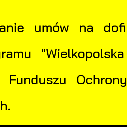
sanie umów na dofi
gramu "Wielkopolsk
z Funduszu Ochron
h.