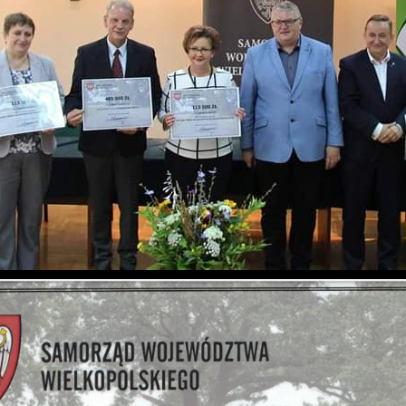
iezbędne
iezbędne pliki cookies służą do prawidłowego funkcjonowania strony
nternetowej i umożliwiają Ci komfortowe korzystanie z oferowanych przez
as usług.
liki cookies odpowiadają na podejmowane przez Ciebie działania w celu
ięcej
.in. dostosowania Twoich ustawień preferencji prywatności, logowania cz
ZAPISZ WYBRANE
ypełniania formularzy. Dzięki plikom cookies strona, z której korzystasz,
oże działać bez zakłóceń.
unkcjonalne i personalizacyjne
ZEZWÓL NA WSZYSTKIE
ego typu pliki cookies umożliwiają stronie internetowej zapamiętanie
prowadzonych przez Ciebie ustawień oraz personalizację określonych
unkcjonalności czy prezentowanych treści.
zięki tym plikom cookies możemy zapewnić Ci większy komfort
ięcej
orzystania z funkcjonalności naszej strony poprzez dopasowanie jej do
woich indywidualnych preferencji. Wyrażenie zgody na funkcjonalne i
ersonalizacyjne pliki cookies gwarantuje dostępność większej ilości funkcj
nalityczne
a stronie.
nalityczne pliki cookies pomagają nam rozwijać się i dostosowywać do