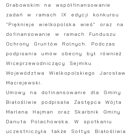
witryny internetowej. Treści promocyjne
Grabowskim na współfinansowanie
mogą pojawić się na stronach podmiotów
zadań w ramach IX edycji konkursu
trzecich lub firm będących naszymi
"Pięknieje wielkopolska wieś" oraz na
partnerami oraz innych dostawców usług.
dofinansowanie w ramach Funduszu
Firmy te działają w charakterze
Ochrony Gruntów Rolnych. Podczas
pośredników prezentujących nasze treści w
podpisania umów obecny był również
postaci wiadomości, ofert, komunikatów
mediów społecznościowych.
Wiceprzewodniczący Sejmiku
Województwa Wielkopolskiego Jarosław
Maciejewski.
Umowy na dofinansowanie dla Gminy
Białośliwie podpisała Zastępca Wójta
Marlena Hajman oraz Skarbnik Gminy
Danuta Polachowska. W spotkaniu
uczestniczyła także Sołtys Białośliwia