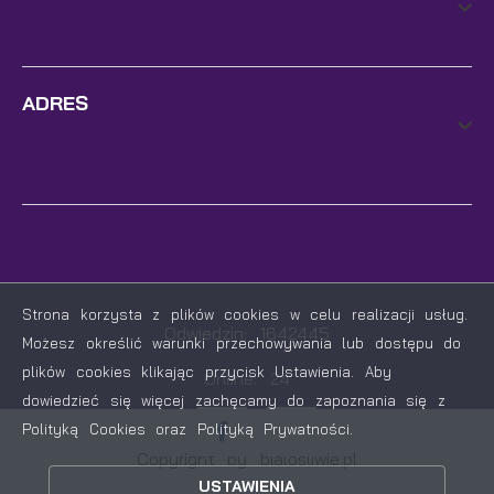
ADRES
Strona korzysta z plików cookies w celu realizacji usług.
Odwiedzin: 1642445
Możesz określić warunki przechowywania lub dostępu do
plików cookies klikając przycisk Ustawienia. Aby
Online: 24
dowiedzieć się więcej zachęcamy do zapoznania się z
ZAPISZ WYBRANE
Polityką Cookies oraz Polityką Prywatności.
Copyright by bialosliwie.pl
ZEZWÓL NA WSZYSTKIE
USTAWIENIA