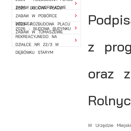
ZABAW W DWORZAKOWIE
2025- BUDOWA PLACU
Podpi
ZABAW W POBÓRCE
WIELKIEJ
2025- ROZBUDOWA PLACU
2026 - BUDOWA BUDYNKU
ZABAW W TOMASZEWIE
REKREACYJNEGO NA
z pro
DZIAŁCE NR 22/3 W
DĘBÓWKU STARYM
oraz 
Rolnyc
W Urzędzie Miejs