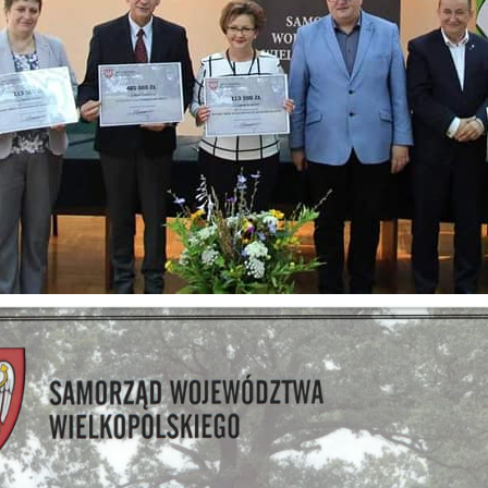
iezbędne pliki cookies służą do prawidłowego funkcjonowania strony
nternetowej i umożliwiają Ci komfortowe korzystanie z oferowanych przez
as usług.
liki cookies odpowiadają na podejmowane przez Ciebie działania w celu
ęcej
.in. dostosowania Twoich ustawień preferencji prywatności, logowania cz
ypełniania formularzy. Dzięki plikom cookies strona, z której korzystasz,
oże działać bez zakłóceń.
unkcjonalne i personalizacyjne
ZAPISZ WYBRANE
ego typu pliki cookies umożliwiają stronie internetowej zapamiętanie
prowadzonych przez Ciebie ustawień oraz personalizację określonych
ZEZWÓL NA WSZYSTKIE
unkcjonalności czy prezentowanych treści.
zięki tym plikom cookies możemy zapewnić Ci większy komfort
ęcej
orzystania z funkcjonalności naszej strony poprzez dopasowanie jej do
woich indywidualnych preferencji. Wyrażenie zgody na funkcjonalne i
ersonalizacyjne pliki cookies gwarantuje dostępność większej ilości funkcj
nalityczne
 stronie.
nalityczne pliki cookies pomagają nam rozwijać się i dostosowywać do
woich potrzeb.
ookies analityczne pozwalają na uzyskanie informacji w zakresie
ęcej
ykorzystywania witryny internetowej, miejsca oraz częstotliwości, z jaką