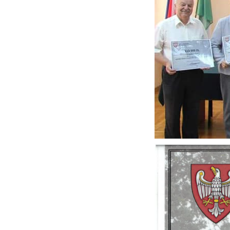
N
i
n
P
Wi
m
w
m
F
T
w
f
D
Wi
k
T
p
A
na
A
T
C
Wi
w