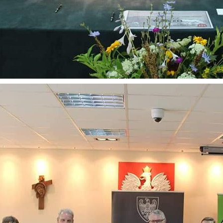
stawienia
zanujemy Twoją prywatność. Możesz zmienić ustawienia cookies lub
aakceptować je wszystkie. W dowolnym momencie możesz dokonać
miany swoich ustawień.
iezbędne