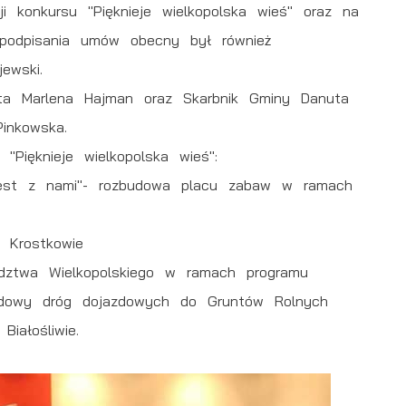
konkursu "Pięknieje wielkopolska wieś" oraz na
podpisania umów obecny był również
ewski.
jta Marlena Hajman oraz Skarbnik Gminy Danuta
inkowska.
"Pięknieje wielkopolska wieś":
jest z nami"- rozbudowa placu zabaw w ramach
 Krostkowie
ództwa Wielkopolskiego w ramach programu
udowy dróg dojazdowych do Gruntów Rolnych
iałośliwie.