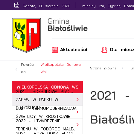
Przejdź do menu.
Przejdź do wyszukiwarki.
Przejdź do treści.
Przejdź do ustawień wielkości czcionki.
Włącz wersję kontrastową strony.
Sobota, 08 sierpnia 2026
Imieniny: Iza, Cyprian, Domi
Aktualności
Dla mies
Powróć
Wielkopolska Odnowa
Strona główna
Fu
do:
Wsi
WIELKOPOLSKA ODNOWA WSI
2021 -
2021 - ROZBUDOWA PLACU
ZABAW W PARKU W
BIAŁOŚLIWIU
2021 - TERMOMODERNIZACJA
Białośl
ŚWIETLICY W KROSTKOWIE
2022 - UTWARDZENIE
TERENU W POBÓRCE MAŁEJ
2024 - ROZBUDOWA PLACU