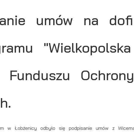
sanie umów na dofi
gramu "Wielkopolsk
z Funduszu Ochron
h.
kim w Łobżenicy odbyło się podpisanie umów z Wicemar