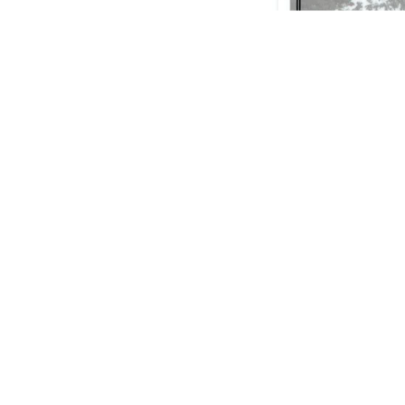
o
n
R
u
D
z
i
d
P
Wi
n
p
s
i
p
m