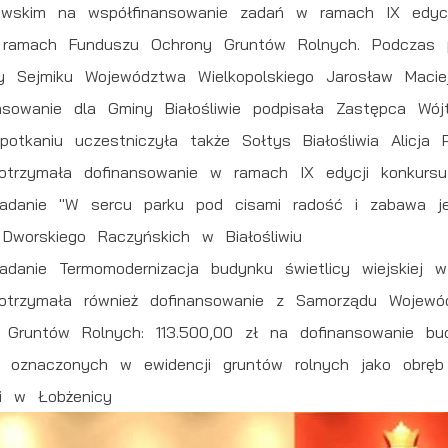
wskim na współfinansowanie zadań w ramach IX edycji 
 ramach Funduszu Ochrony Gruntów Rolnych. Podczas 
y Sejmiku Województwa Wielkopolskiego Jarosław Maciej
sowanie dla Gminy Białośliwie podpisała Zastępca Wó
otkaniu uczestniczyła także Sołtys Białośliwia Alicja P
 otrzymała dofinansowanie w ramach IX edycji konkursu 
adanie "W sercu parku pod cisami radość i zabawa 
u Dworskiego Raczyńskich w Białośliwiu
danie Termomodernizacja budynku świetlicy wiejskiej w
e otrzymała również dofinansowanie z Samorządu Wojew
 Gruntów Rolnych: 113.500,00 zł na dofinansowanie b
oznaczonych w ewidencji gruntów rolnych jako obręb B
ki w Łobżenicy