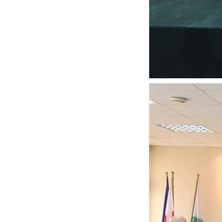
U
S
z
z
N