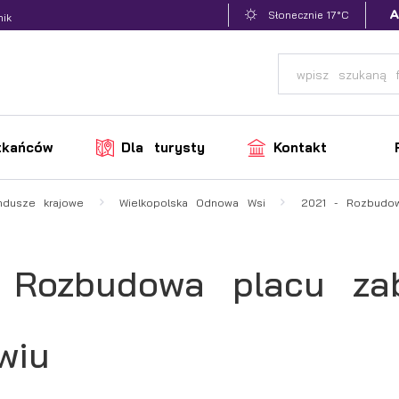
17°C
Słonecznie
nik
zkańców
Dla turysty
Kontakt
ndusze krajowe
Wielkopolska Odnowa Wsi
2021 - Rozbudow
 Rozbudowa placu z
iwiu