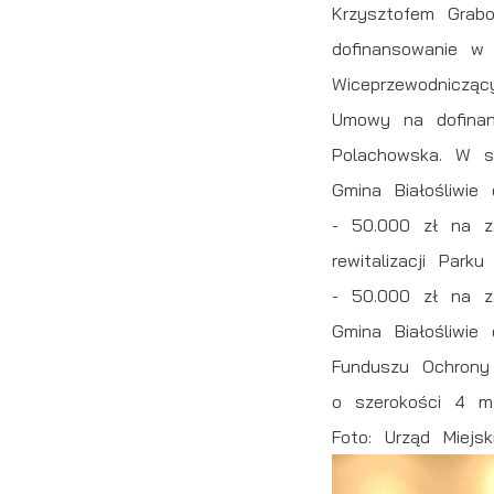
Krzysztofem Grabo
dofinansowanie w
Wiceprzewodnicząc
Umowy na dofinan
Polachowska. W sp
Gmina Białośliwie
- 50.000 zł na z
rewitalizacji Park
- 50.000 zł na za
Gmina Białośliwi
Funduszu Ochrony
o szerokości 4 m 
Foto: Urząd Miejs