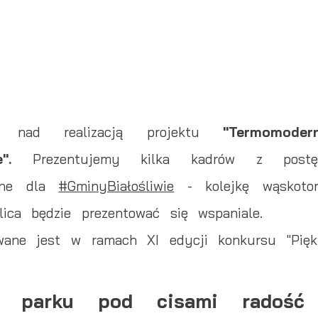
e nad realizacją projektu
"Termomoder
".
Prezentujemy kilka kadrów z post
czne dla
#GminyBiałośliwie
- kolejkę wąskotor
lica będzie prezentować się wspaniale.
owane jest w ramach XI edycji konkursu "Piękn
 parku pod cisami radość