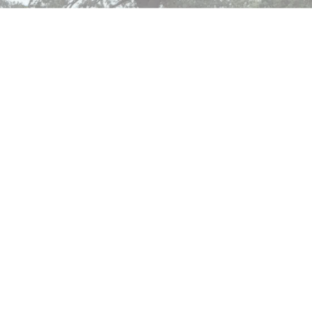
dwiedzane są nasze serwisy www. Dane pozwalają nam na ocenę
aszych serwisów internetowych pod względem ich popularności wśród
eklamowe
żytkowników. Zgromadzone informacje są przetwarzane w formie
zięki reklamowym plikom cookies prezentujemy Ci najciekawsze informacj
anonimizowanej. Wyrażenie zgody na analityczne pliki cookies gwarantuje
 aktualności na stronach naszych partnerów.
ostępność wszystkich funkcjonalności.
romocyjne pliki cookies służą do prezentowania Ci naszych komunikatów
ęcej
a podstawie analizy Twoich upodobań oraz Twoich zwyczajów dotyczący
rzeglądanej witryny internetowej. Treści promocyjne mogą pojawić się na
tronach podmiotów trzecich lub firm będących naszymi partnerami oraz
nnych dostawców usług. Firmy te działają w charakterze pośredników
rezentujących nasze treści w postaci wiadomości, ofert, komunikatów
ediów społecznościowych.