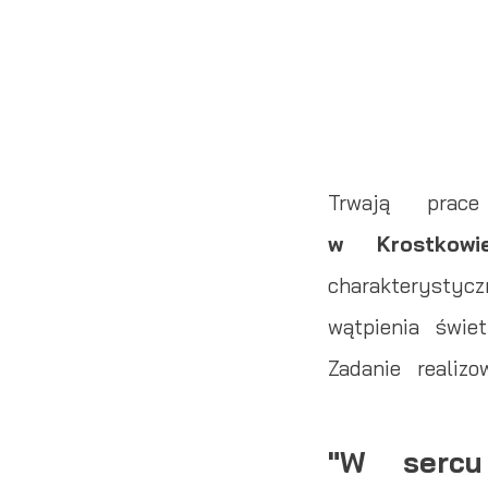
Trwają prac
w Krostkowie
charakterysty
wątpienia świet
Zadanie realiz
"W sercu