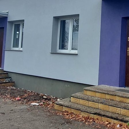
Ustawienia
zanujemy Twoją prywatność. Możesz zmienić ustawienia
ookies lub zaakceptować je wszystkie. W dowolnym momencie
ożesz dokonać zmiany swoich ustawień.
iezbędne
iezbędne pliki cookies służą do prawidłowego funkcjonowania