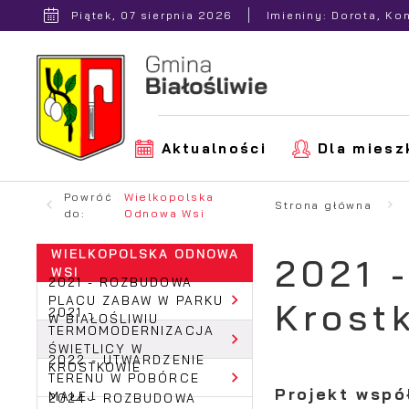
Przejdź do menu.
Przejdź do wyszukiwarki.
Przejdź do treści.
Przejdź do ustawień wielkości czcionki.
Włącz wersję kontrastową strony.
Piątek, 07 sierpnia 2026
Imieniny: Dorota, Ko
Aktualności
Dla mies
Powróć
Wielkopolska
Strona główna
do:
Odnowa Wsi
WIELKOPOLSKA ODNOWA
2021 
WSI
2021 - ROZBUDOWA
PLACU ZABAW W PARKU
Krost
2021 -
W BIAŁOŚLIWIU
TERMOMODERNIZACJA
ŚWIETLICY W
2022 - UTWARDZENIE
KROSTKOWIE
TERENU W POBÓRCE
Projekt wspó
MAŁEJ
2024 - ROZBUDOWA