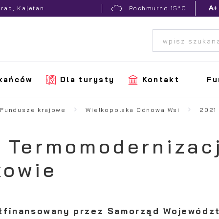
15°C
nrad, Kajetan
Pochmurno
zkańców
Dla turysty
Kontakt
Fu
Fundusze krajowe
Wielkopolska Odnowa Wsi
2021 
- Termomodernizacj
kowie
łfinansowany przez Samorząd Wojewódz