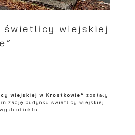
i
świetlicy wiejskiej
e”
h
t
ie
cy wiejskiej w Krostkowie”
zostały
nizację budynku świetlicy wiejskiej
wych obiektu.