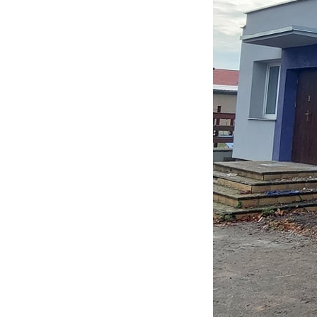
S
c
m
N
N