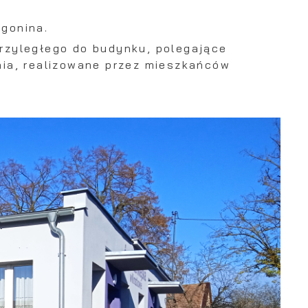
gonina.
ze
rzyległego do budynku, polegające
nia, realizowane przez mieszkańców
ch
ci