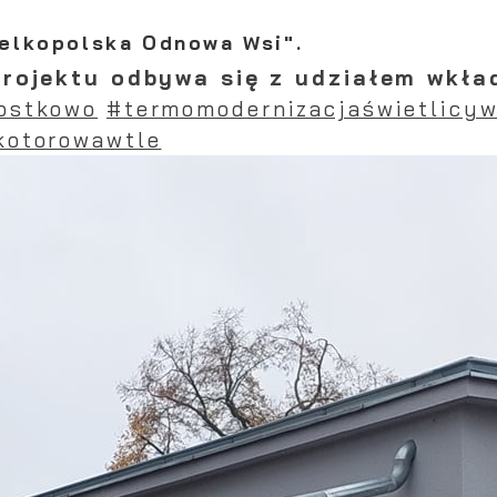
elkopolska Odnowa Wsi".
projektu odbywa się z udziałem wkł
ostkowo
#termomodernizacjaświetlicyw
kotorowawtle