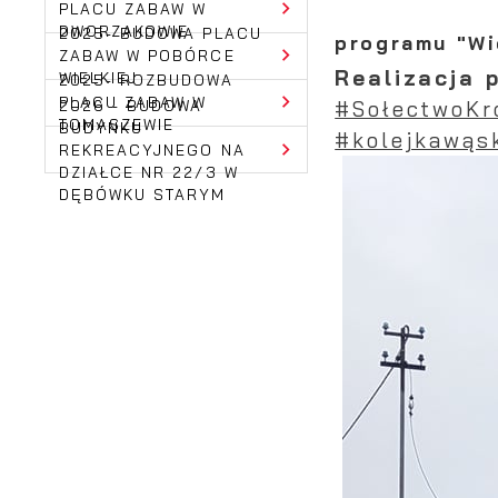
PLACU ZABAW W
DWORZAKOWIE
2025- BUDOWA PLACU
programu "Wi
ZABAW W POBÓRCE
Realizacja 
WIELKIEJ
2025- ROZBUDOWA
PLACU ZABAW W
2026 - BUDOWA
#SołectwoKr
TOMASZEWIE
BUDYNKU
#kolejkawąs
REKREACYJNEGO NA
DZIAŁCE NR 22/3 W
DĘBÓWKU STARYM