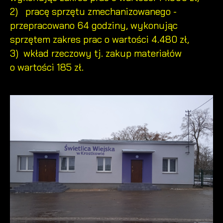
2) pracę sprzętu zmechanizowanego -
przepracowano 64 godziny, wykonując
sprzętem zakres prac o wartości 4.480 zł,
3) wkład rzeczowy tj. zakup materiałów
o wartości 185 zł.