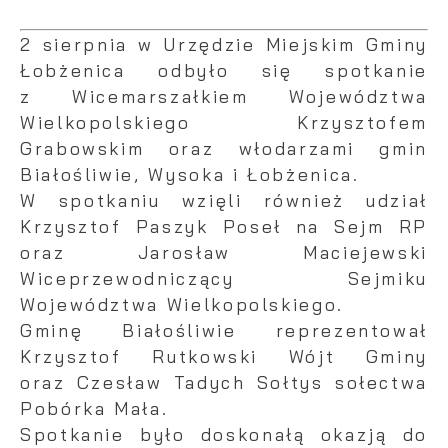
Wyrażenie zgody na analityczne pliki cookies
Promocyjne pliki cookies służą do
Więcej
gwarantuje dostępność wszystkich
prezentowania Ci naszych komunikatów na
2 sierpnia w Urzędzie Miejskim Gminy
funkcjonalności.
podstawie analizy Twoich upodobań oraz
Łobżenica odbyło się spotkanie
Twoich zwyczajów dotyczących przeglądanej
z Wicemarszałkiem Województwa
witryny internetowej. Treści promocyjne mogą
pojawić się na stronach podmiotów trzecich
Wielkopolskiego Krzysztofem
lub firm będących naszymi partnerami oraz
Grabowskim oraz włodarzami gmin
innych dostawców usług. Firmy te działają w
Białośliwie, Wysoka i Łobżenica.
charakterze pośredników prezentujących nasze
W spotkaniu wzięli również udział
treści w postaci wiadomości, ofert,
komunikatów mediów społecznościowych.
Krzysztof Paszyk Poseł na Sejm RP
oraz Jarosław Maciejewski
Wiceprzewodniczący Sejmiku
Województwa Wielkopolskiego.
Gminę Białośliwie reprezentował
Krzysztof Rutkowski Wójt Gminy
oraz Czesław Tadych Sołtys sołectwa
Pobórka Mała.
Spotkanie było doskonałą okazją do