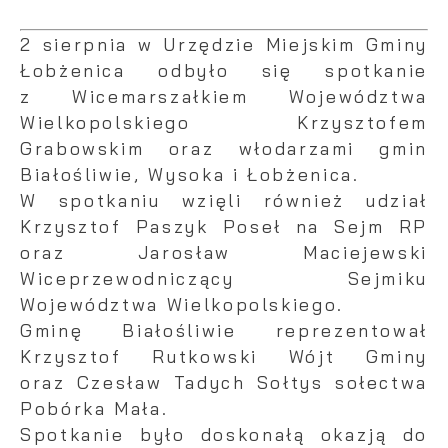
Wyrażenie zgody na analityczne pliki cookies
Promocyjne pliki cookies służą do
Więcej
gwarantuje dostępność wszystkich
2 sierpnia w Urzędzie Miejskim Gminy
prezentowania Ci naszych komunikatów na
funkcjonalności.
podstawie analizy Twoich upodobań oraz
Łobżenica odbyło się spotkanie
Twoich zwyczajów dotyczących przeglądanej
z Wicemarszałkiem Województwa
witryny internetowej. Treści promocyjne mogą
Wielkopolskiego Krzysztofem
pojawić się na stronach podmiotów trzecich
Grabowskim oraz włodarzami gmin
lub firm będących naszymi partnerami oraz
innych dostawców usług. Firmy te działają w
Białośliwie, Wysoka i Łobżenica.
charakterze pośredników prezentujących nasze
W spotkaniu wzięli również udział
treści w postaci wiadomości, ofert,
Krzysztof Paszyk Poseł na Sejm RP
komunikatów mediów społecznościowych.
oraz Jarosław Maciejewski
Wiceprzewodniczący Sejmiku
Województwa Wielkopolskiego.
Gminę Białośliwie reprezentował
Krzysztof Rutkowski Wójt Gminy
oraz Czesław Tadych Sołtys sołectwa
Pobórka Mała.
Spotkanie było doskonałą okazją do