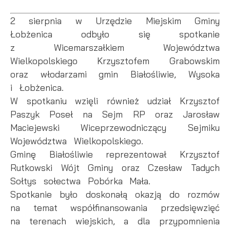
Dzięki reklamowym plikom cookies prezentujemy Ci
popularności wśród użytkowników. Zgromadzone
najciekawsze informacje i aktualności na stronach
informacje są przetwarzane w formie zanonimizowanej.
2 sierpnia w Urzędzie Miejskim Gminy
naszych partnerów.
Wyrażenie zgody na analityczne pliki cookies
Łobżenica odbyło się spotkanie
gwarantuje dostępność wszystkich funkcjonalności.
z Wicemarszałkiem Województwa
Promocyjne pliki cookies służą do prezentowania Ci
Więcej
Wielkopolskiego Krzysztofem Grabowskim
naszych komunikatów na podstawie analizy Twoich
upodobań oraz Twoich zwyczajów dotyczących
oraz włodarzami gmin Białośliwie, Wysoka
przeglądanej witryny internetowej. Treści promocyjne
i Łobżenica.
mogą pojawić się na stronach podmiotów trzecich lub
W spotkaniu wzięli również udział Krzysztof
firm będących naszymi partnerami oraz innych
dostawców usług. Firmy te działają w charakterze
Paszyk Poseł na Sejm RP oraz Jarosław
pośredników prezentujących nasze treści w postaci
Maciejewski Wiceprzewodniczący Sejmiku
wiadomości, ofert, komunikatów mediów
Województwa Wielkopolskiego.
społecznościowych.
Gminę Białośliwie reprezentował Krzysztof
Rutkowski Wójt Gminy oraz Czesław Tadych
Sołtys sołectwa Pobórka Mała.
Spotkanie było doskonałą okazją do rozmów
na temat współfinansowania przedsięwzięć
na terenach wiejskich, a dla przypomnienia