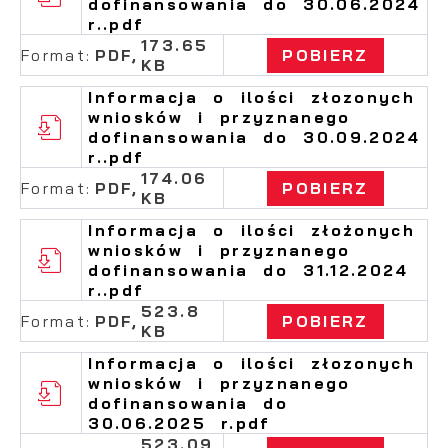
dofinansowania do 30.06.2024
aktualności na stronach naszych
popularności wśród użytkowników.
r..pdf
partnerów.
Zgromadzone informacje są przetwarzane w
173.65
formie zanonimizowanej. Wyrażenie zgody
Format:
PDF,
POBIERZ
Promocyjne pliki cookies służą do
KB
Więcej
na analityczne pliki cookies gwarantuje
prezentowania Ci naszych komunikatów na
dostępność wszystkich funkcjonalności.
Informacja o ilości złozonych
podstawie analizy Twoich upodobań oraz
wniosków i przyznanego
Twoich zwyczajów dotyczących przeglądanej
dofinansowania do 30.09.2024
witryny internetowej. Treści promocyjne
r..pdf
mogą pojawić się na stronach podmiotów
174.06
trzecich lub firm będących naszymi
Format:
PDF,
POBIERZ
KB
partnerami oraz innych dostawców usług.
Firmy te działają w charakterze
Informacja o ilości złożonych
pośredników prezentujących nasze treści w
wniosków i przyznanego
postaci wiadomości, ofert, komunikatów
dofinansowania do 31.12.2024
mediów społecznościowych.
r..pdf
523.8
Format:
PDF,
POBIERZ
KB
Informacja o ilości złozonych
wniosków i przyznanego
dofinansowania do
30.06.2025 r.pdf
523.09