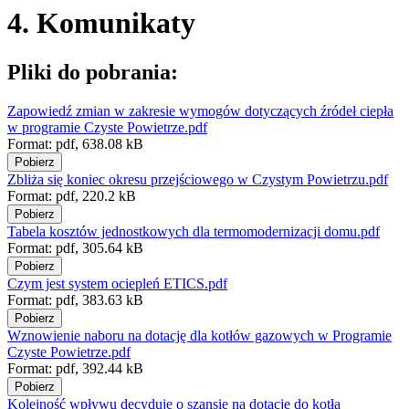
4. Komunikaty
Pliki do pobrania:
Zapowiedź zmian w zakresie wymogów dotyczących źródeł ciepła
w programie Czyste Powietrze.pdf
Format:
pdf,
638.08 kB
Pobierz
Zbliża się koniec okresu przejściowego w Czystym Powietrzu.pdf
Format:
pdf,
220.2 kB
Pobierz
Tabela kosztów jednostkowych dla termomodernizacji domu.pdf
Format:
pdf,
305.64 kB
Pobierz
Czym jest system ociepleń ETICS.pdf
Format:
pdf,
383.63 kB
Pobierz
Wznowienie naboru na dotację dla kotłów gazowych w Programie
Czyste Powietrze.pdf
Format:
pdf,
392.44 kB
Pobierz
Kolejność wpływu decyduje o szansie na dotację do kotła