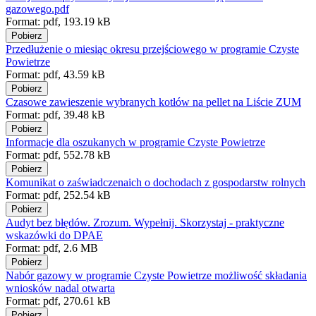
gazowego.pdf
Format:
pdf,
193.19 kB
Pobierz
Przedłużenie o miesiąc okresu przejściowego w programie Czyste
Powietrze
Format:
pdf,
43.59 kB
Pobierz
Czasowe zawieszenie wybranych kotłów na pellet na Liście ZUM
Format:
pdf,
39.48 kB
Pobierz
Informacje dla oszukanych w programie Czyste Powietrze
Format:
pdf,
552.78 kB
Pobierz
Komunikat o zaświadczenaich o dochodach z gospodarstw rolnych
Format:
pdf,
252.54 kB
Pobierz
Audyt bez błędów. Zrozum. Wypełnij. Skorzystaj - praktyczne
wskazówki do DPAE
Format:
pdf,
2.6 MB
Pobierz
Nabór gazowy w programie Czyste Powietrze możliwość składania
wniosków nadal otwarta
Format:
pdf,
270.61 kB
Pobierz