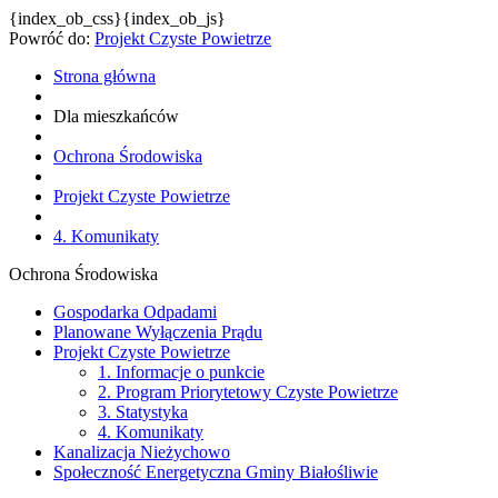
{index_ob_css}{index_ob_js}
Powróć do:
Projekt Czyste Powietrze
Strona główna
Dla mieszkańców
Ochrona Środowiska
Projekt Czyste Powietrze
4. Komunikaty
Ochrona Środowiska
Gospodarka Odpadami
Planowane Wyłączenia Prądu
Projekt Czyste Powietrze
1. Informacje o punkcie
2. Program Priorytetowy Czyste Powietrze
3. Statystyka
4. Komunikaty
Kanalizacja Nieżychowo
Społeczność Energetyczna Gminy Białośliwie