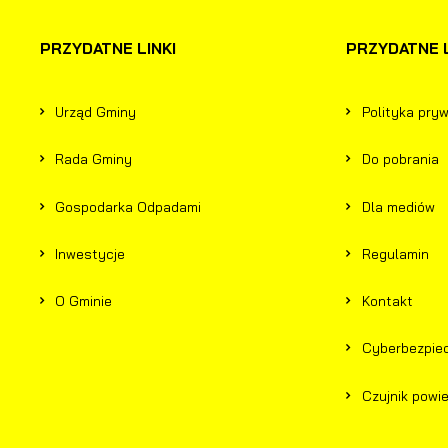
z
F
PRZYDATNE LINKI
PRZYDATNE L
T
w
f
Urząd Gminy
Polityka pry
D
W
f
Rada Gminy
Do pobrania
p
g
A
Gospodarka Odpadami
Dla mediów
A
p
Inwestycje
Regulamin
C
W
O Gminie
Kontakt
w
s
w
Cyberbezpie
R
p
D
c
Czujnik powi
a
P
W