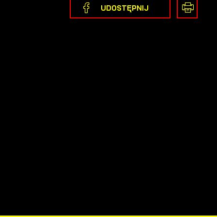
UDOSTĘPNIJ
 i
a