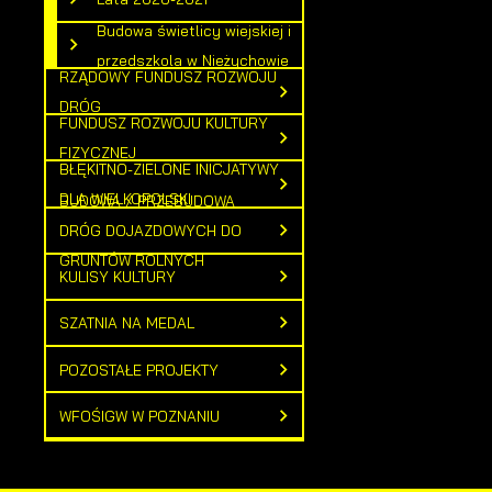
Budowa świetlicy wiejskiej i
przedszkola w Nieżychowie
RZĄDOWY FUNDUSZ ROZWOJU
DRÓG
FUNDUSZ ROZWOJU KULTURY
FIZYCZNEJ
BŁĘKITNO-ZIELONE INICJATYWY
DLA WIELKOPOLSKI
BUDOWA / PRZEBUDOWA
S
DRÓG DOJAZDOWYCH DO
z
GRUNTÓW ROLNYCH
s
KULISY KULTURY
SZATNIA NA MEDAL
N
POZOSTAŁE PROJEKTY
N
u
WFOŚIGW W POZNANIU
P
W
d
f