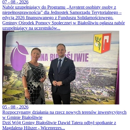
07 - 08 - 2026
Nabór uzupełniający do Programu „Asystent osobisty osoby z
niepełnosprawnością” dla Jednostek Samorządu Terytorialnego –
edycja 2026 finansowanego z Funduszu Solidarnościowego.
Gminny Ośrodek Pomocy Społecznej w Białośliwiu ogłasza nabór
uzupełniający na uczestników...
05 - 08 - 2026
Rozpoczynamy działania na rzecz nowych terenów inwestycyjnych
w Gminie Białośliwie
Dziś Wójt Gminy Białośliwie Dawid Tatera odbył spotkanie z
Magdaleną Hilszer - Wiceprezes...