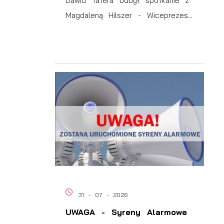
Dawid Tatera odbył spotkanie z
Magdaleną Hilszer - Wiceprezes...
31 - 07 - 2026
UWAGA - Syreny Alarmowe