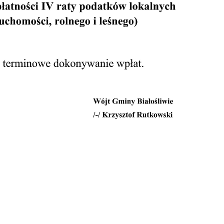
stawienia
zanujemy Twoją prywatność. Możesz zmienić ustawienia cookies lub
aakceptować je wszystkie. W dowolnym momencie możesz dokonać
miany swoich ustawień.