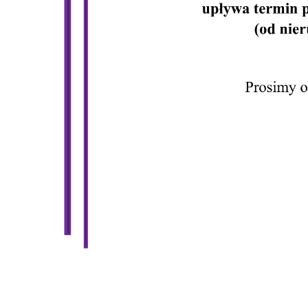
U
S
z
z