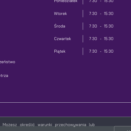
Poniedziałek
7:30 - 15:30
Wtorek
7:30 - 15:30
Środa
7:30 - 15:30
Czwartek
7:30 - 15:30
Piątek
7:30 - 15:30
zeństwo
trza
g. Możesz określić warunki przechowywania lub