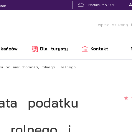
17°C
Pochmurno
efan
zkańców
Dla turysty
Kontakt
ku od nieruchomości, rolnego i leśnego.
ata podatku
, rolnego i