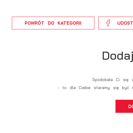
N
N
i
POWRÓT
DO KATEGORII
UDOST
n
P
Wi
m
w
Doda
m
F
T
w
f
Spodobała Ci się 
D
- to dla Ciebie staramy się być 
Wi
k
T
D
p
A
na
A
T
C