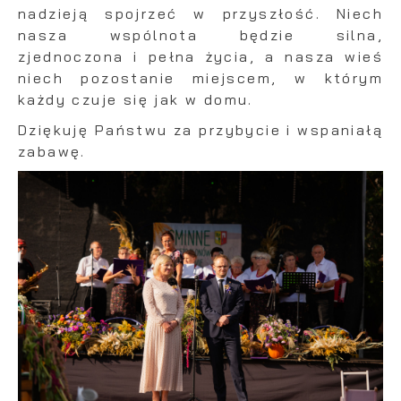
nadzieją spojrzeć w przyszłość. Niech
nasza wspólnota będzie silna,
zjednoczona i pełna życia, a nasza wieś
niech pozostanie miejscem, w którym
każdy czuje się jak w domu.
Dziękuję Państwu za przybycie i wspaniałą
zabawę.