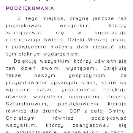
aktualności na stronach naszych partnerów.
są przetwarzane w formie zanonimizowanej.
Wyrażenie zgody na analityczne pliki cookies
PODZIĘKOWANIA
Promocyjne pliki cookies służą do
Więcej
gwarantuje dostępność wszystkich
prezentowania Ci naszych komunikatów na
Z tego miejsca, pragnę jeszcze raz
funkcjonalności.
podstawie analizy Twoich upodobań oraz
podziękować wszystkim, którzy
Twoich zwyczajów dotyczących przeglądanej
zaangażowali się w organizację
witryny internetowej. Treści promocyjne mogą
pojawić się na stronach podmiotów trzecich
dzisiejszego święta. Dzięki Waszej pracy
lub firm będących naszymi partnerami oraz
i poświęceniu możemy dziś cieszyć się
innych dostawców usług. Firmy te działają w
tym pięknym wydarzeniem.
charakterze pośredników prezentujących nasze
Dziękuję wszystkim, którzy uświetniają
treści w postaci wiadomości, ofert,
ten dzień swoimi występami. Dziękuję
komunikatów mediów społecznościowych.
także naszym gospodyniom, za
przygotowanie pysznych ciast, które są
wyrazem naszej gościnności. Dziękuje
również wszystkim sponsorom. Pocztą
Sztandarowym, podziękowania kieruję
również dla druhów OSP z całej Gminy.
Chciałbym również podziękować
wszystkim, którzy zaangażowali się
w przygotowanie wspaniałych witaczy