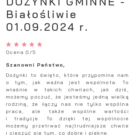
DOŻYNKI GMINNE -
Funkcjonalne i personalizacyjne
formularzy. Dzięki plikom cookies strona, z
Tego typu pliki cookies umożliwiają stronie
której korzystasz, może działać bez zakłóceń.
Białośliwie
internetowej zapamiętanie wprowadzonych
przez Ciebie ustawień oraz personalizację
01.09.2024 r.
określonych funkcjonalności czy
prezentowanych treści.
Dzięki tym plikom cookies możemy zapewnić Ci
Więcej
większy komfort korzystania z funkcjonalności
Ocena 0/5
naszej strony poprzez dopasowanie jej do
Twoich indywidualnych preferencji. Wyrażenie
Analityczne
Szanowni Państwo,
zgody na funkcjonalne i personalizacyjne pliki
Analityczne pliki cookies pomagają nam
cookies gwarantuje dostępność większej ilości
Dożynki to święto, które przypomina nam
rozwijać się i dostosowywać do Twoich
funkcji na stronie.
o tym, jak ważna jest wspólnota. To
potrzeb.
właśnie w takich chwilach, jak dziś,
Cookies analityczne pozwalają na uzyskanie
Więcej
możemy poczuć, że jesteśmy jedną wielką
informacji w zakresie wykorzystywania witryny
rodziną, że łączy nas nie tylko wspólna
internetowej, miejsca oraz częstotliwości, z
praca, ale także wspólne wartości
jaką odwiedzane są nasze serwisy www. Dane
Reklamowe
pozwalają nam na ocenę naszych serwisów
i tradycje. To dzięki tej wspólnocie
Dzięki reklamowym plikom cookies
internetowych pod względem ich popularności
możemy przetrwać najtrudniejsze chwile
prezentujemy Ci najciekawsze informacje i
wśród użytkowników. Zgromadzone informacje
i cieszyć się tym, co dobre i piękne.