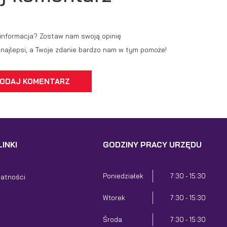
dmiotów trzecich lub firm będących naszymi partnerami oraz innych dostawców
ług. Firmy te działają w charakterze pośredników prezentujących nasze treści w
ostaci wiadomości, ofert, komunikatów mediów społecznościowych.
 informacja? Zostaw nam swoją opinię
ć najlepsi, a Twoje zdanie bardzo nam w tym pomoże!
ODAJ KOMENTARZ
INKI
GODZINY PRACY URZĘDU
Poniedziałek
7:30 - 15:30
watności
Wtorek
7:30 - 15:30
Środa
7:30 - 15:30