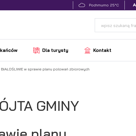
25°C
Pochmurno
zkańców
Dla turysty
Kontakt
IAŁOŚLIWIE w sprawie planu polowań zbiorowych
ÓJTA GMINY
awie planu