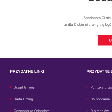
po
us
p
Spodobała Ci się
- to dla Ciebie staramy się by
D
PRZYDATNE LINKI
PRZYDATNE L
Urząd Gminy
Polityka pry
Rada Gminy
Do pobrania
Gospodarka Odpadami
Dla mediów