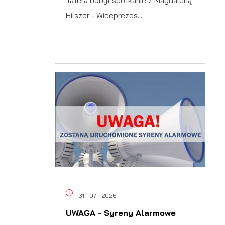
Tatera odbył spotkanie z Magdaleną
Hilszer - Wiceprezes...
31 - 07 - 2026
UWAGA - Syreny Alarmowe