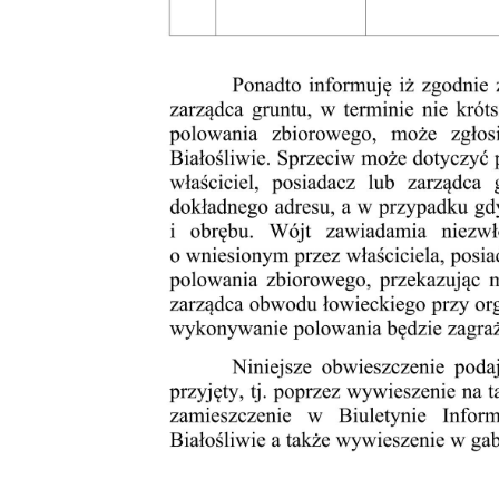
U
S
j
N
Ni
um
Pl
Wi
do
fo
za
F
Te
wp
fu