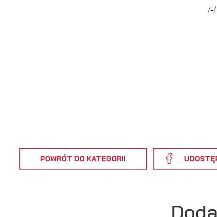
Dz
Wi
fu
pr
gw
A
An
po
Co
Wi
wi
s
w
R
pr
Dz
POWRÓT
DO KATEGORII
UDOSTĘ
co
ak
Pr
Wi
p
Doda
pr