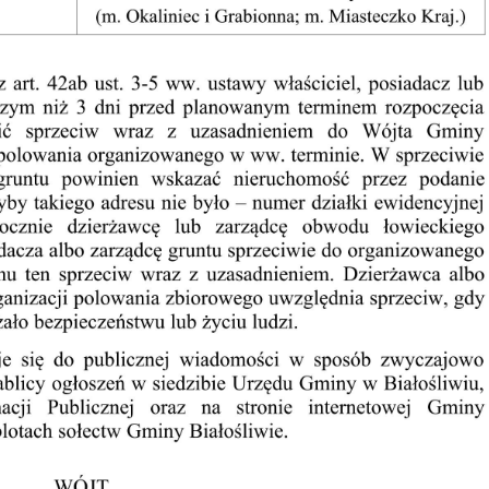
stawienia
zanujemy Twoją prywatność. Możesz zmienić ustawienia cookies lub zaakceptow
e wszystkie. W dowolnym momencie możesz dokonać zmiany swoich ustawień.
iezbędne
ezbędne pliki cookies służą do prawidłowego funkcjonowania strony internetowej
ożliwiają Ci komfortowe korzystanie z oferowanych przez nas usług.
iki cookies odpowiadają na podejmowane przez Ciebie działania w celu m.in.
ęcej
stosowania Twoich ustawień preferencji prywatności, logowania czy wypełniania
rmularzy. Dzięki plikom cookies strona, z której korzystasz, może działać bez
kłóceń.
unkcjonalne i personalizacyjne
ZAPISZ WYBRANE
go typu pliki cookies umożliwiają stronie internetowej zapamiętanie
rowadzonych przez Ciebie ustawień oraz personalizację określonych
ZEZWÓL NA WSZYSTKIE
nkcjonalności czy prezentowanych treści.