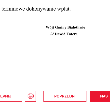
stawienia
zanujemy Twoją prywatność. Możesz zmienić ustawienia cookies lub
aakceptować je wszystkie. W dowolnym momencie możesz dokonać
miany swoich ustawień.
iezbędne
iezbędne pliki cookies służą do prawidłowego funkcjonowania strony
nternetowej i umożliwiają Ci komfortowe korzystanie z oferowanych przez
as usług.
liki cookies odpowiadają na podejmowane przez Ciebie działania w celu
ęcej
.in. dostosowania Twoich ustawień preferencji prywatności, logowania cz
ĘPNIJ
POPRZEDNI
NAS
ypełniania formularzy. Dzięki plikom cookies strona, z której korzystasz,
oże działać bez zakłóceń.
unkcjonalne i personalizacyjne