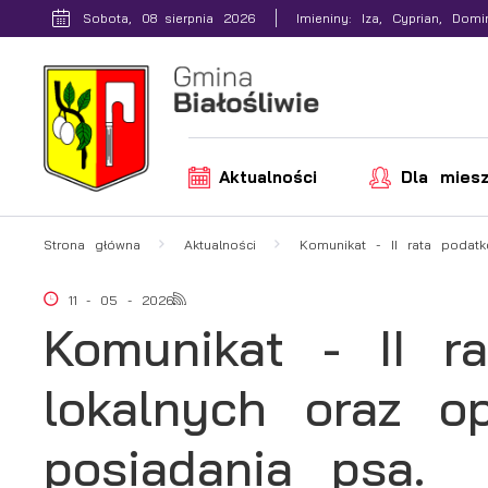
Przejdź do menu.
Przejdź do wyszukiwarki.
Przejdź do treści.
Przejdź do ustawień wielkości czcionki.
Włącz wersję kontrastową strony.
Sobota, 08 sierpnia 2026
Imieniny: Iza, Cyprian, Domi
Aktualności
Dla mies
Strona główna
Aktualności
Komunikat - II rata podat
11 - 05 - 2026
Komunikat - II r
lokalnych oraz o
posiadania psa.