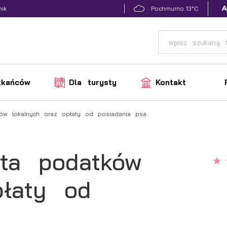
13°C
nik
Pochmurno
zkańców
Dla turysty
Kontakt
ków lokalnych oraz opłaty od posiadania psa.
ata podatków
płaty od