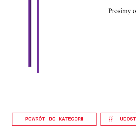
U
S
z
z
N
N
i
n
P
Wi
m
POWRÓT
DO KATEGORII
UDOST
w
m
F