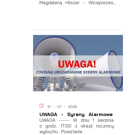
Magdaleną Hilszer - Wiceprezes...
i
e
31 - 07 - 2026
ch
UWAGA - Syreny Alarmowe
UWAGA ------ W dniu 1 sierpnia
o godz. 17.00 z okazji rocznicy
wybuchu Powstania