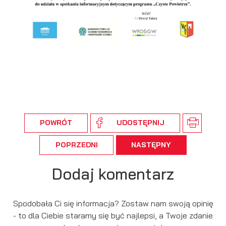
Promocyjne pliki cookies służą do prezentowania Ci naszych
Więcej
komunikatów na podstawie analizy Twoich upodobań oraz
Twoich zwyczajów dotyczących przeglądanej witryny
internetowej. Treści promocyjne mogą pojawić się na stronach
podmiotów trzecich lub firm będących naszymi partnerami
oraz innych dostawców usług. Firmy te działają w charakterze
pośredników prezentujących nasze treści w postaci
wiadomości, ofert, komunikatów mediów społecznościowych.
POWRÓT
UDOSTĘPNIJ
POPRZEDNI
NASTĘPNY
Dodaj komentarz
Spodobała Ci się informacja? Zostaw nam swoją opinię
- to dla Ciebie staramy się być najlepsi, a Twoje zdanie