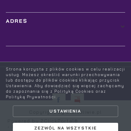
ADRES
Strona korzysta z plików cookies w celu realizacji
usług. Możesz określić warunki przechowywania
Odwiedzin: 1639314
lub dostępu do plików cookies klikając przycisk
Ustawienia. Aby dowiedzieć się więcej zachęcamy
Online: 25
do zapoznania się z Polityką Cookies oraz
Polityką Prywatności.
ZAPISZ WYBRANE
USTAWIENIA
Copyright by bialosliwie.pl
ZEZWÓL NA WSZYSTKIE
Powered by
2ClickPortal®
- Portale nowej generacji
ZEZWÓL NA WSZYSTKIE