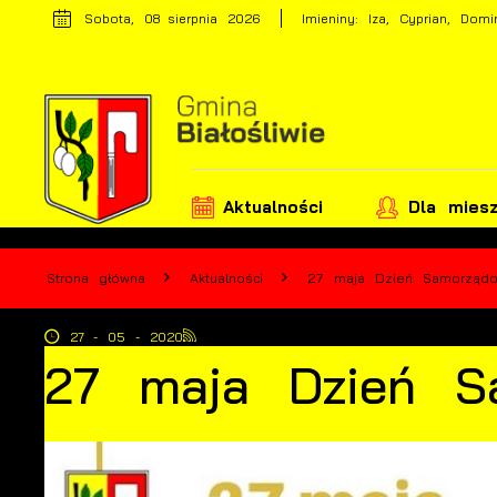
Przejdź do menu.
Przejdź do wyszukiwarki.
Przejdź do treści.
Przejdź do ustawień wielkości czcionki.
Wyłącz wersję kontrastową strony.
Sobota, 08 sierpnia 2026
Imieniny: Iza, Cyprian, Domi
Aktualności
Dla mies
Strona główna
Aktualności
27 maja Dzień Samorząd
27 - 05 - 2020
27 maja Dzień S