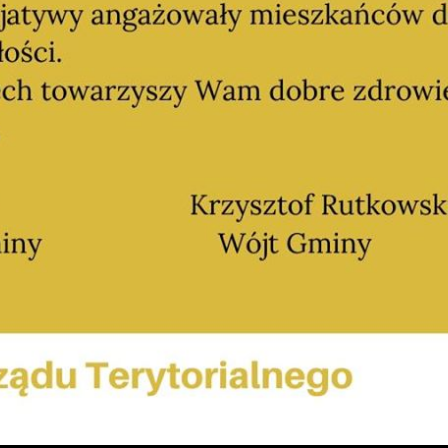
Ustawienia
zanujemy Twoją prywatność. Możesz zmienić ustawienia cookies lub
aakceptować je wszystkie. W dowolnym momencie możesz dokonać
miany swoich ustawień.
iezbędne
iezbędne pliki cookies służą do prawidłowego funkcjonowania strony
nternetowej i umożliwiają Ci komfortowe korzystanie z oferowanych przez
as usług.
liki cookies odpowiadają na podejmowane przez Ciebie działania w celu