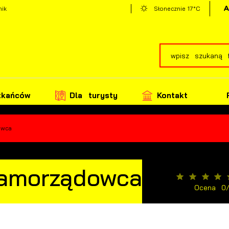
17°C
nik
Słonecznie
zkańców
Dla turysty
Kontakt
owca
amorządowca
Ocena 0