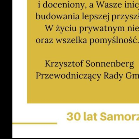
S
z
z
N
N
i
n
P