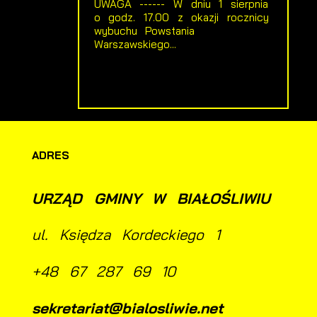
UWAGA ------ W dniu 1 sierpnia
o godz. 17.00 z okazji rocznicy
wybuchu Powstania
w
ch
Warszawskiego...
ADRES
URZĄD GMINY W BIAŁOŚLIWIU
ul. Księdza Kordeckiego 1
+48 67 287 69 10
sekretariat@bialosliwie.net