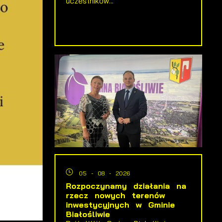
uczestników...
05 - 08 - 2026
Rozpoczynamy działania na
rzecz nowych terenów
inwestycyjnych w Gminie
Białośliwie