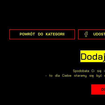
W
m
w
m
F
T
w
f
POWRÓT
DO KATEGORII
UDOST
D
W
k
T
Doda
p
n
A
A
T
Spodobała Ci się 
- to dla Ciebie staramy się być 
C
W
w
o
D
n
u
R
z
d
D