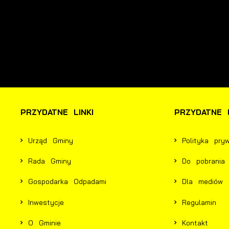
i
P
W
n
p
s
i
p
m
PRZYDATNE LINKI
PRZYDATNE L
Urząd Gminy
Polityka pry
Rada Gminy
Do pobrania
Gospodarka Odpadami
Dla mediów
Inwestycje
Regulamin
O Gminie
Kontakt