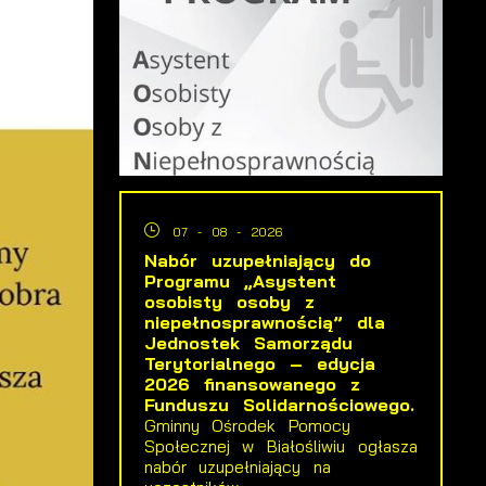
07 - 08 - 2026
Nabór uzupełniający do
Programu „Asystent
osobisty osoby z
niepełnosprawnością” dla
Jednostek Samorządu
Terytorialnego – edycja
2026 finansowanego z
Funduszu Solidarnościowego.
Gminny Ośrodek Pomocy
Społecznej w Białośliwiu ogłasza
nabór uzupełniający na