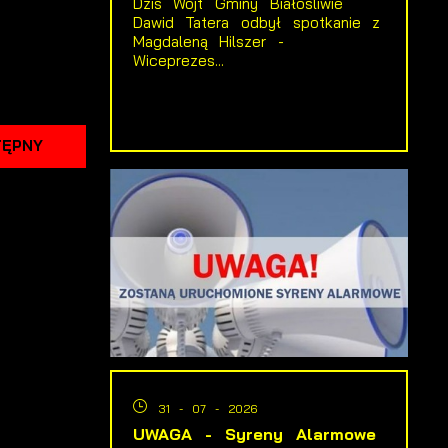
Dziś Wójt Gminy Białośliwie
y
Dawid Tatera odbył spotkanie z
Magdaleną Hilszer -
Wiceprezes...
TĘPNY
i
31 - 07 - 2026
UWAGA - Syreny Alarmowe
je