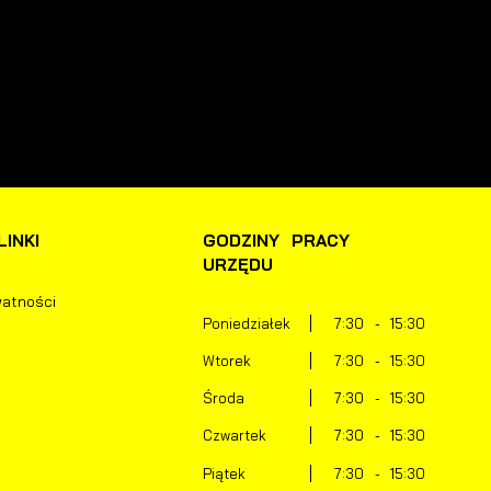
 aktualności na stronach naszych partnerów.
romocyjne pliki cookies służą do prezentowania Ci naszych komunikató
ięcej
a podstawie analizy Twoich upodobań oraz Twoich zwyczajów dotyczący
rzeglądanej witryny internetowej. Treści promocyjne mogą pojawić się na
tronach podmiotów trzecich lub firm będących naszymi partnerami oraz
nnych dostawców usług. Firmy te działają w charakterze pośredników
rezentujących nasze treści w postaci wiadomości, ofert, komunikatów
ediów społecznościowych.
INKI
GODZINY PRACY
URZĘDU
watności
Poniedziałek
7:30 - 15:30
Wtorek
7:30 - 15:30
Środa
7:30 - 15:30
Czwartek
7:30 - 15:30
Piątek
7:30 - 15:30