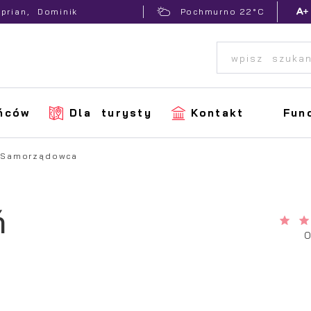
22°C
yprian, Dominik
Pochmurno
ńców
Dla turysty
Kontakt
Fun
 Samorządowca
ń