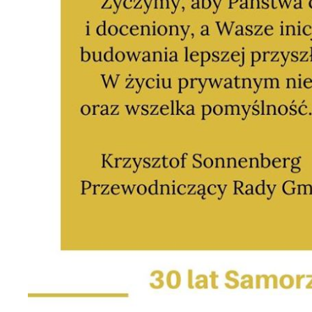
S
c
m
N
N
f