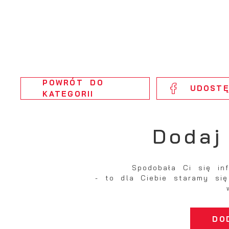
k
P
W
d
p
f
k
F
T
POWRÓT
DO
z
UDOSTĘ
KATEGORII
p
p
D
Dodaj
W
k
p
p
p
A
w
Spodobała Ci się in
A
- to dla Ciebie staramy się
d
C
W
z
DO
c
D