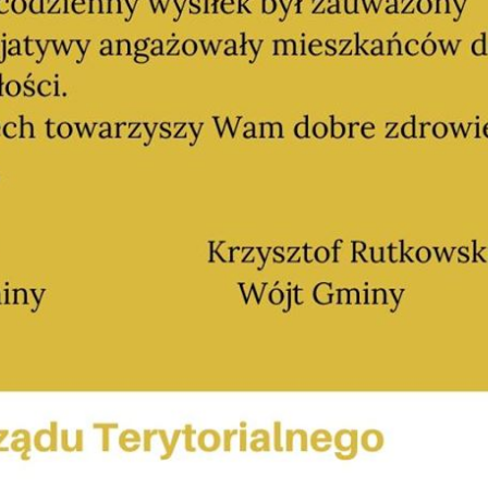
Ustawienia
zanujemy Twoją prywatność. Możesz zmienić ustawienia
ookies lub zaakceptować je wszystkie. W dowolnym
omencie możesz dokonać zmiany swoich ustawień.
iezbędne
iezbędne pliki cookies służą do prawidłowego
unkcjonowania strony internetowej i umożliwiają Ci