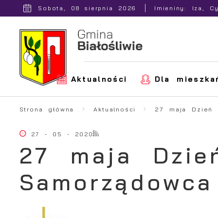
Przejdź do menu.
Przejdź do wyszukiwarki.
Przejdź do treści.
Przejdź do ustawień wielkości czcionki.
Włącz wersję kontrastową strony.
Sobota, 08 sierpnia 2026
Imieniny: Iza, C
Aktualności
Dla mieszka
Strona główna
Aktualności
27 maja Dzień
27 - 05 - 2020
27 maja Dzie
Samorządowca