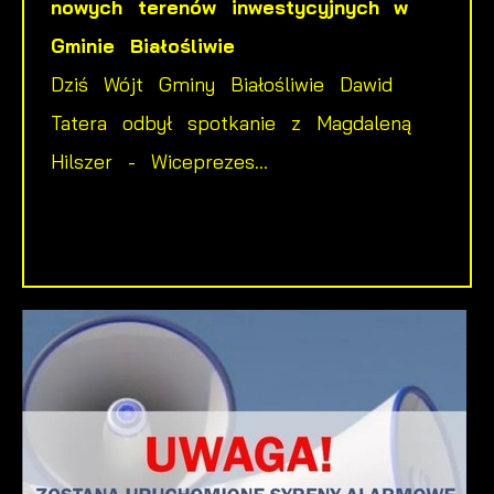
nowych terenów inwestycyjnych w
Gminie Białośliwie
Dziś Wójt Gminy Białośliwie Dawid
Tatera odbył spotkanie z Magdaleną
Hilszer - Wiceprezes...