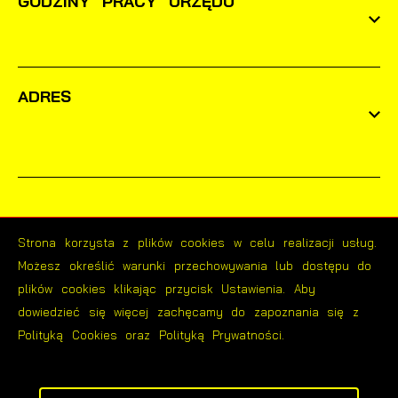
GODZINY PRACY URZĘDU
ADRES
Strona korzysta z plików cookies w celu realizacji usług.
Możesz określić warunki przechowywania lub dostępu do
Odwiedzin: 1629533
plików cookies klikając przycisk Ustawienia. Aby
dowiedzieć się więcej zachęcamy do zapoznania się z
Online: 19
Polityką Cookies oraz Polityką Prywatności.
ZAPISZ WYBRANE
Copyright by bialosliwie.pl