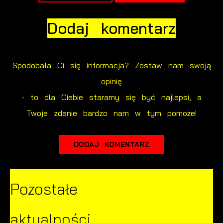
dostawców usług. Firmy te działają w charakterze
pośredników prezentujących nasze treści w postaci
Dodaj komentarz
wiadomości, ofert, komunikatów mediów
społecznościowych.
Spodobała Ci się informacja? Zostaw nam swoją
opinię
- to dla Ciebie staramy się być najlepsi, a
Twoje zdanie bardzo nam w tym pomoże!
DODAJ KOMENTARZ
Pozostałe
aktualności