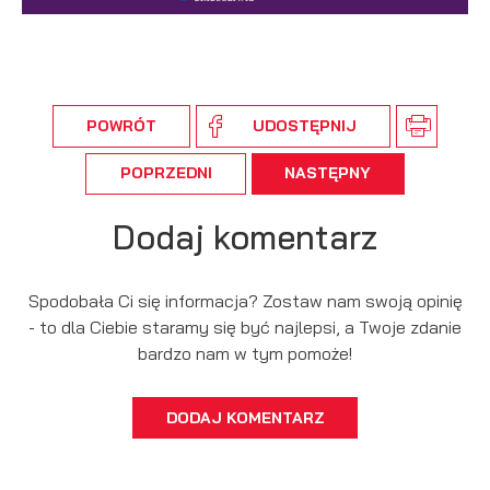
podmiotów trzecich lub firm będących naszymi partnerami
oraz innych dostawców usług. Firmy te działają w charakterze
pośredników prezentujących nasze treści w postaci
wiadomości, ofert, komunikatów mediów społecznościowych.
POWRÓT
UDOSTĘPNIJ
POPRZEDNI
NASTĘPNY
Dodaj komentarz
Spodobała Ci się informacja? Zostaw nam swoją opinię
- to dla Ciebie staramy się być najlepsi, a Twoje zdanie
bardzo nam w tym pomoże!
DODAJ KOMENTARZ