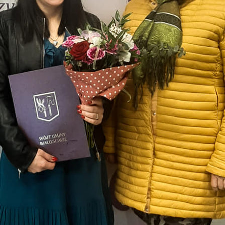
stawienia
zanujemy Twoją prywatność. Możesz zmienić ustawienia cookies lub zaakceptow
e wszystkie. W dowolnym momencie możesz dokonać zmiany swoich ustawień.
iezbędne
ezbędne pliki cookies służą do prawidłowego funkcjonowania strony internetowej
ożliwiają Ci komfortowe korzystanie z oferowanych przez nas usług.
iki cookies odpowiadają na podejmowane przez Ciebie działania w celu m.in.
ęcej
stosowania Twoich ustawień preferencji prywatności, logowania czy wypełniania
rmularzy. Dzięki plikom cookies strona, z której korzystasz, może działać bez
kłóceń.
unkcjonalne i personalizacyjne
go typu pliki cookies umożliwiają stronie internetowej zapamiętanie