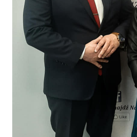
U
S
j
N
Ni
um
Pl
Wi
do
fo
za
F
Te