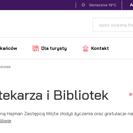
19°C
Słonecznie
zkańców
Dla turysty
Kontakt
bliotek
ekarza i Bibliotek
eną Hajman Zastępcą Wójta złożyli życzenia oraz gratulacje n
śliwie