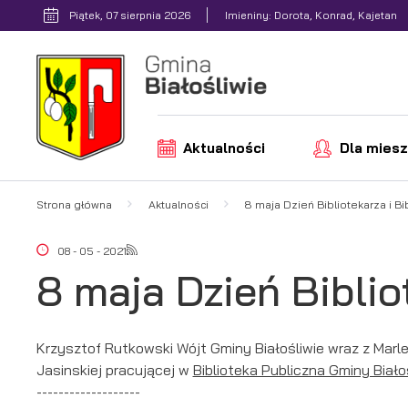
Przejdź do menu.
Przejdź do wyszukiwarki.
Przejdź do treści.
Przejdź do ustawień wielkości czcionki.
Włącz wersję kontrastową strony.
Piątek, 07 sierpnia 2026
Imieniny: Dorota, Konrad, Kajetan
Aktualności
Dla mies
Strona główna
Aktualności
8 maja Dzień Bibliotekarza i Bi
08 - 05 - 2021
8 maja Dzień Bibliot
Krzysztof Rutkowski Wójt Gminy Białośliwie wraz z Marl
Jasinskiej pracującej w
Biblioteka Publiczna Gminy Biało
-------------------