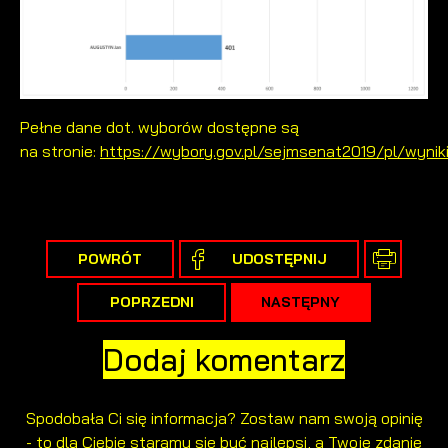
Pełne dane dot. wyborów dostępne są
na stronie:
https://wybory.gov.pl/sejmsenat2019/pl/wyni
POWRÓT
UDOSTĘPNIJ
POPRZEDNI
NASTĘPNY
Dodaj komentarz
Spodobała Ci się informacja? Zostaw nam swoją opinię
- to dla Ciebie staramy się być najlepsi, a Twoje zdanie