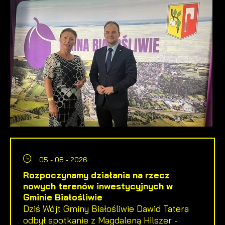
05 - 08 - 2026
Rozpoczynamy działania na rzecz
nowych terenów inwestycyjnych w
Gminie Białośliwie
Dziś Wójt Gminy Białośliwie Dawid Tatera
odbył spotkanie z Magdaleną Hilszer -