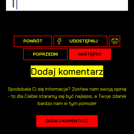
internetowej. Treści promocyjne mogą pojawić się na
stronach podmiotów trzecich lub firm będących naszymi
partnerami oraz innych dostawców usług. Firmy te działają w
charakterze pośredników prezentujących nasze treści w
postaci wiadomości, ofert, komunikatów mediów
społecznościowych.
POWRÓT
UDOSTĘPNIJ
POPRZEDNI
NASTĘPNY
Dodaj komentarz
Spodobała Ci się informacja? Zostaw nam swoją opinię
- to dla Ciebie staramy się być najlepsi, a Twoje zdanie
bardzo nam w tym pomoże!
DODAJ KOMENTARZ