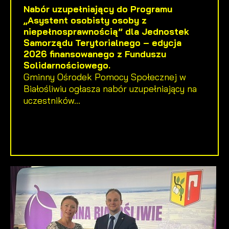
Nabór uzupełniający do Programu
„Asystent osobisty osoby z
niepełnosprawnością” dla Jednostek
Samorządu Terytorialnego – edycja
2026 finansowanego z Funduszu
Solidarnościowego.
Gminny Ośrodek Pomocy Społecznej w
Białośliwiu ogłasza nabór uzupełniający na
uczestników...