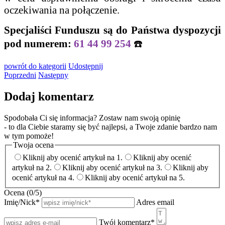
oczekiwania na połączenie.
Specjaliści Funduszu są do Państwa dyspozycji
pod numerem:
61 44 99 254
☎️
powrót
do kategorii
Udostępnij
Poprzedni
Następny
Dodaj komentarz
Spodobała Ci się informacja? Zostaw nam swoją opinię
- to dla Ciebie staramy się być najlepsi, a Twoje zdanie bardzo nam
w tym pomoże!
Twoja ocena
Kliknij aby ocenić artykuł na 1.
Kliknij aby ocenić
artykuł na 2.
Kliknij aby ocenić artykuł na 3.
Kliknij aby
ocenić artykuł na 4.
Kliknij aby ocenić artykuł na 5.
Ocena (
0
/5)
Imię/Nick
*
Adres email
Twój komentarz
*