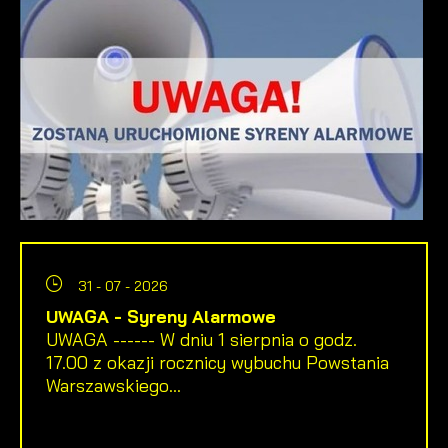
31 - 07 - 2026
UWAGA - Syreny Alarmowe
UWAGA ------ W dniu 1 sierpnia o godz.
17.00 z okazji rocznicy wybuchu Powstania
Warszawskiego...