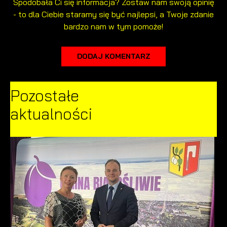
Spodobała Ci się informacja? Zostaw nam swoją opinię
- to dla Ciebie staramy się być najlepsi, a Twoje zdanie
bardzo nam w tym pomoże!
DODAJ KOMENTARZ
Pozostałe
aktualności