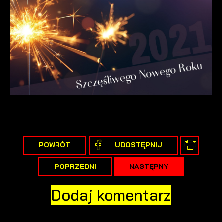
internetowej. Treści promocyjne mogą pojawić się na
stronach podmiotów trzecich lub firm będących naszymi
partnerami oraz innych dostawców usług. Firmy te działają w
charakterze pośredników prezentujących nasze treści w
postaci wiadomości, ofert, komunikatów mediów
społecznościowych.
POWRÓT
UDOSTĘPNIJ
POPRZEDNI
NASTĘPNY
Dodaj komentarz