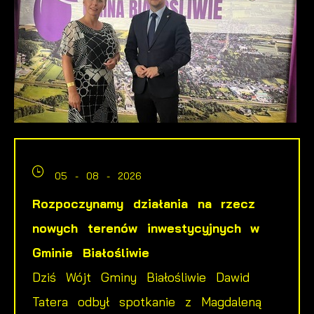
05 - 08 - 2026
Rozpoczynamy działania na rzecz
nowych terenów inwestycyjnych w
Gminie Białośliwie
Dziś Wójt Gminy Białośliwie Dawid
Tatera odbył spotkanie z Magdaleną