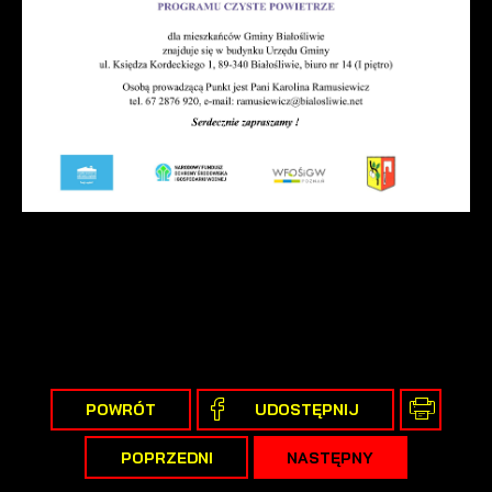
POWRÓT
UDOSTĘPNIJ
POPRZEDNI
NASTĘPNY