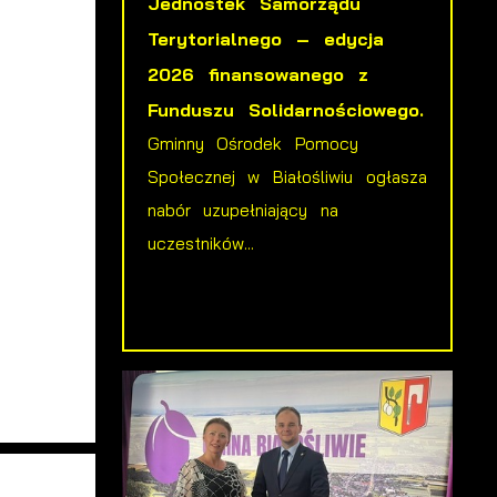
Jednostek Samorządu
Terytorialnego – edycja
2026 finansowanego z
Funduszu Solidarnościowego.
Gminny Ośrodek Pomocy
Społecznej w Białośliwiu ogłasza
nabór uzupełniający na
uczestników...