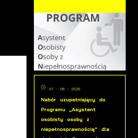
07 - 08 - 2026
Nabór uzupełniający do
Programu „Asystent
osobisty osoby z
niepełnosprawnością” dla