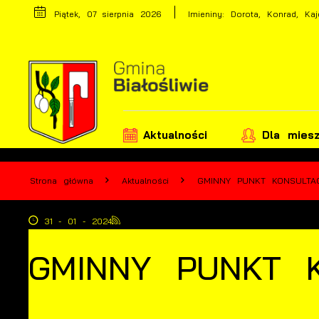
Przejdź do menu.
Przejdź do wyszukiwarki.
Przejdź do treści.
Przejdź do ustawień wielkości czcionki.
Wyłącz wersję kontrastową strony.
Piątek, 07 sierpnia 2026
Imieniny: Dorota, Konrad, Kaj
Aktualności
Dla mies
Strona główna
Aktualności
GMINNY PUNKT KONSULTAC
31 - 01 - 2024
GMINNY PUNKT 