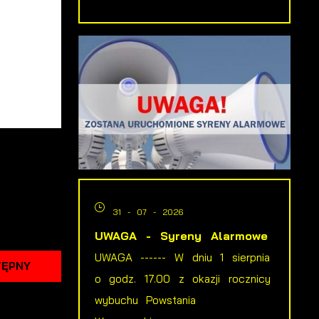
i
31 - 07 - 2026
je
UWAGA - Syreny Alarmowe
UWAGA ------ W dniu 1 sierpnia
TĘPNY
w
o godz. 17.00 z okazji rocznicy
ch
wybuchu Powstania