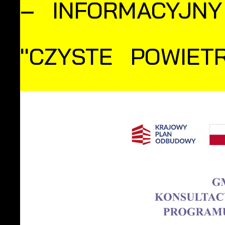
– INFORMACYJN
''CZYSTE POWIETR