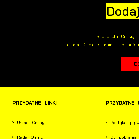
Doda
i
p
m
Spodobała Ci się 
- to dla Ciebie staramy się być 
D
PRZYDATNE LINKI
PRZYDATNE L
Urząd Gminy
Polityka pry
Rada Gminy
Do pobrania