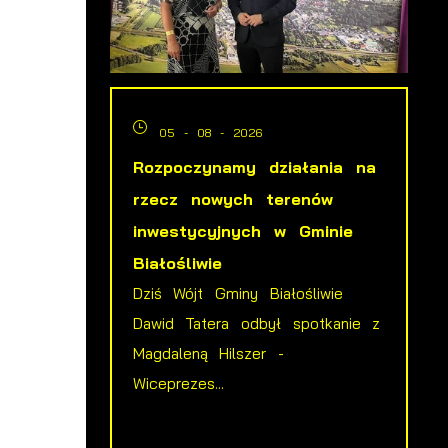
05 - 08 - 2026
Rozpoczynamy działania na
rzecz nowych terenów
inwestycyjnych w Gminie
Białośliwie
Dziś Wójt Gminy Białośliwie
Dawid Tatera odbył spotkanie z
y
Magdaleną Hilszer -
Wiceprezes...