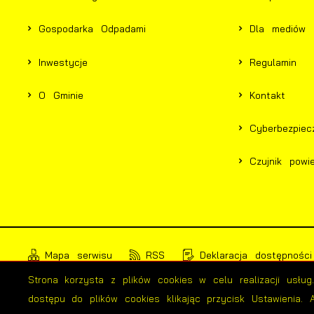
Gospodarka Odpadami
Dla mediów
Inwestycje
Regulamin
O Gminie
Kontakt
Cyberbezpiec
Czujnik powie
Mapa serwisu
RSS
Deklaracja dostępności
Strona korzysta z plików cookies w celu realizacji usłu
dostępu do plików cookies klikając przycisk Ustawienia.
Copyright by bialosliwie.pl