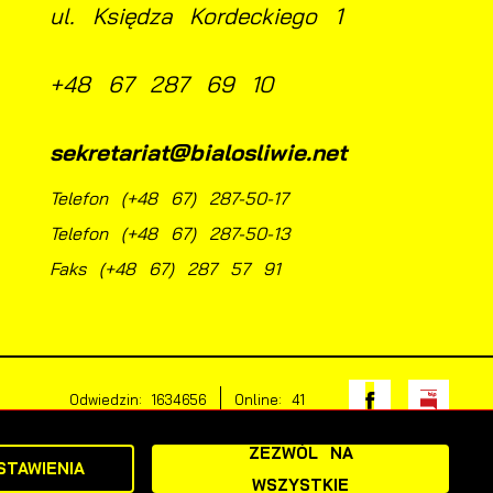
ul. Księdza Kordeckiego 1
+48 67 287 69 10
sekretariat@bialosliwie.net
Telefon (+48 67) 287-50-17
Telefon (+48 67) 287-50-13
Faks (+48 67) 287 57 91
Odwiedzin: 1634656
Online: 41
ZEZWÓL NA
STAWIENIA
WSZYSTKIE
Powered by
2ClickPortal®
- Portale nowej generacji