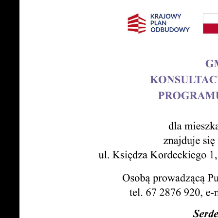
S
z
z
N
N
i
n
P
W
m
w
m
F
T