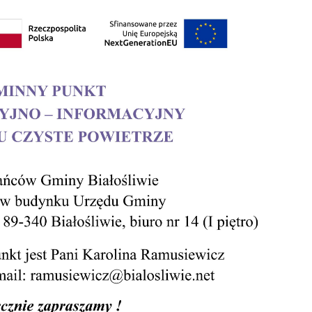
Ustawienia
zanujemy Twoją prywatność. Możesz zmienić ustawienia cookies lub
aakceptować je wszystkie. W dowolnym momencie możesz dokonać
miany swoich ustawień.
iezbędne
iezbędne pliki cookies służą do prawidłowego funkcjonowania strony
nternetowej i umożliwiają Ci komfortowe korzystanie z oferowanych przez
as usług.
liki cookies odpowiadają na podejmowane przez Ciebie działania w celu
ięcej
.in. dostosowania Twoich ustawień preferencji prywatności, logowania cz
ypełniania formularzy. Dzięki plikom cookies strona, z której korzystasz,
oże działać bez zakłóceń.
unkcjonalne i personalizacyjne
ZAPISZ WYBRANE
ego typu pliki cookies umożliwiają stronie internetowej zapamiętanie