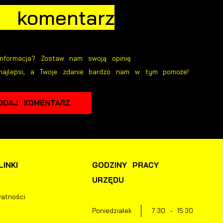
j komentarz
nnych dostawców usług. Firmy te działają w charakterze pośredników
rezentujących nasze treści w postaci wiadomości, ofert, komunikatów
ediów społecznościowych.
informacja? Zostaw nam swoją opinię
najlepsi, a Twoje zdanie bardzo nam w tym pomoże!
ODAJ KOMENTARZ
INKI
GODZINY PRACY
URZĘDU
watności
Poniedziałek
7:30 - 15:30