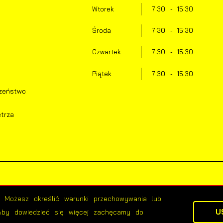
Wtorek
7:30 - 15:30
Środa
7:30 - 15:30
Czwartek
7:30 - 15:30
Piątek
7:30 - 15:30
zeństwo
trza
g. Możesz określić warunki przechowywania lub
U
 Aby dowiedzieć się więcej zachęcamy do