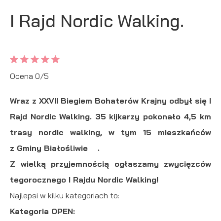
preferencji prywatności, logowania czy wypełniania
I Rajd Nordic Walking.
Funkcjonalne i personalizacyjne
formularzy. Dzięki plikom cookies strona, z której korzystasz,
może działać bez zakłóceń.
Tego typu pliki cookies umożliwiają stronie internetowej
zapamiętanie wprowadzonych przez Ciebie ustawień oraz
personalizację określonych funkcjonalności czy
Ocena 0/5
prezentowanych treści.
Dzięki tym plikom cookies możemy zapewnić Ci większy
Więcej
Wraz z XXVII Biegiem Bohaterów Krajny odbył się I
komfort korzystania z funkcjonalności naszej strony poprzez
Rajd Nordic Walking. 35 kijkarzy pokonało 4,5 km
dopasowanie jej do Twoich indywidualnych preferencji.
trasy nordic walking, w tym 15 mieszkańców
Analityczne
Wyrażenie zgody na funkcjonalne i personalizacyjne pliki
z Gminy Białośliwie .
cookies gwarantuje dostępność większej ilości funkcji na
Analityczne pliki cookies pomagają nam rozwijać się i
stronie.
Z wielką przyjemnością ogłaszamy zwycięzców
dostosowywać do Twoich potrzeb.
tegorocznego I Rajdu Nordic Walking!
Cookies analityczne pozwalają na uzyskanie informacji w
Więcej
Najlepsi w kilku kategoriach to:
zakresie wykorzystywania witryny internetowej, miejsca oraz
częstotliwości, z jaką odwiedzane są nasze serwisy www.
Kategoria OPEN:
Reklamowe