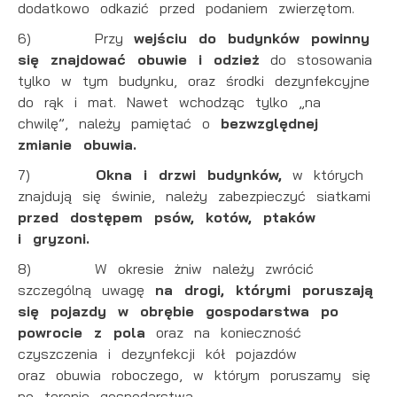
dodatkowo odkazić przed podaniem zwierzętom.
6) Przy
wejściu do budynków powinny
się znajdować obuwie i odzież
do stosowania
tylko w tym budynku, oraz środki dezynfekcyjne
do rąk i mat. Nawet wchodząc tylko „na
chwilę”, należy pamiętać o
bezwzględnej
zmianie obuwia.
7)
Okna i drzwi budynków,
w których
znajdują się świnie, należy zabezpieczyć siatkami
przed dostępem psów, kotów, ptaków
i gryzoni.
8) W okresie żniw należy zwrócić
szczególną uwagę
na drogi, którymi poruszają
się pojazdy w obrębie gospodarstwa po
powrocie z pola
oraz na konieczność
czyszczenia i dezynfekcji kół pojazdów
oraz obuwia roboczego, w którym poruszamy się
po terenie gospodarstwa.