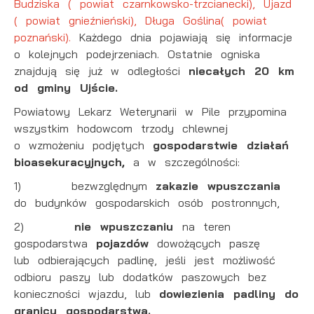
Budziska ( powiat czarnkowsko-trzcianecki), Ujazd
naszych komunikatów na podstawie analizy Twoich
( powiat gnieźnieński), Długa Goślina( powiat
upodobań oraz Twoich zwyczajów dotyczących
poznański).
Każdego dnia pojawiają się informacje
przeglądanej witryny internetowej. Treści promocyjne
mogą pojawić się na stronach podmiotów trzecich lub
o kolejnych podejrzeniach. Ostatnie ogniska
firm będących naszymi partnerami oraz innych
znajdują się już w odległości
niecałych 20 km
dostawców usług. Firmy te działają w charakterze
od gminy Ujście.
pośredników prezentujących nasze treści w postaci
wiadomości, ofert, komunikatów mediów
Powiatowy Lekarz Weterynarii w Pile przypomina
społecznościowych.
wszystkim hodowcom trzody chlewnej
o wzmożeniu podjętych
gospodarstwie działań
bioasekuracyjnych,
a w szczególności:
1) bezwzględnym
zakazie wpuszczania
do budynków gospodarskich osób postronnych,
2)
nie wpuszczaniu
na teren
gospodarstwa
pojazdów
dowożących paszę
lub odbierających padlinę, jeśli jest możliwość
odbioru paszy lub dodatków paszowych bez
konieczności wjazdu, lub
dowiezienia padliny do
granicy gospodarstwa.