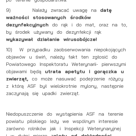
9) Należy zwracać uwagę na
datę
ważności stosowanych środków
dezynfekcyjnych
do rąk i do mat, oraz na to,
by środek używany do dezynfekcji rąk
wykazywał działanie wirusobójcze!
10) W przypadku zaobserwowania niepokojących
objawów u świń, należy fakt ten zgłosić do
Powiatowego Inspektoratu Weterynarii- pierwszymi
objawami będą
utrata apetytu i gorączka u
zwierząt,
co może nasuwać podejrzenie różycy
z którą ASF był wielokrotnie mylony, następnie
zaczynają się upadki zwierząt.
Niedopuszczenie do wystąpienia ASF na terenie
powiatu pilskiego leży we wspólnym interesie
zarówno rolników jak i Inspekcji Weterynaryjnej
i w dużej mierze z
ależy od dokładności