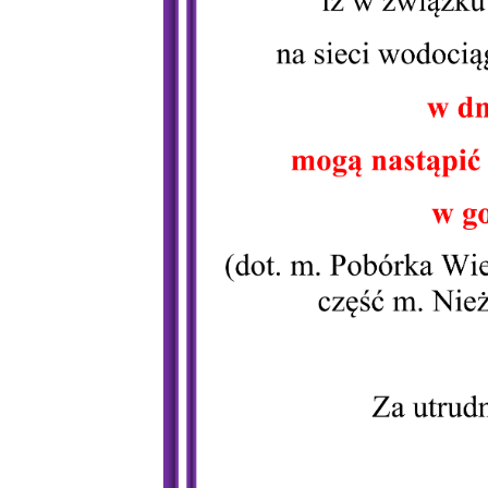
U
S
j
N
Ni