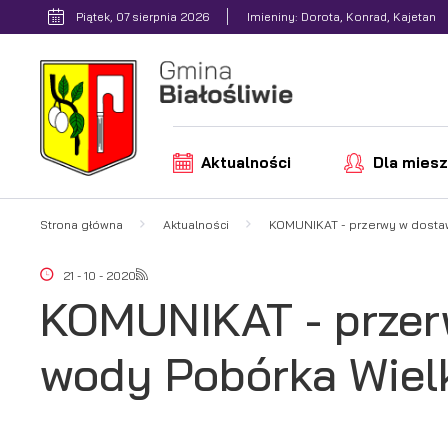
Przejdź do menu.
Przejdź do wyszukiwarki.
Przejdź do treści.
Przejdź do ustawień wielkości czcionki.
Włącz wersję kontrastową strony.
Piątek, 07 sierpnia 2026
Imieniny: Dorota, Konrad, Kajetan
Aktualności
Dla mies
Strona główna
Aktualności
KOMUNIKAT - przerwy w dostaw
21 - 10 - 2020
KOMUNIKAT - przer
wody Pobórka Wiel