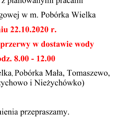
stawienia
zanujemy Twoją prywatność. Możesz zmienić ustawienia cookies lub zaakceptow
e wszystkie. W dowolnym momencie możesz dokonać zmiany swoich ustawień.
iezbędne
ezbędne pliki cookies służą do prawidłowego funkcjonowania strony internetowej