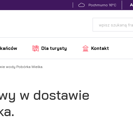
16°C
Pochmurno
zkańców
Dla turysty
Kontakt
ie wody Pobórka Wielka.
wy w dostawie
ka.