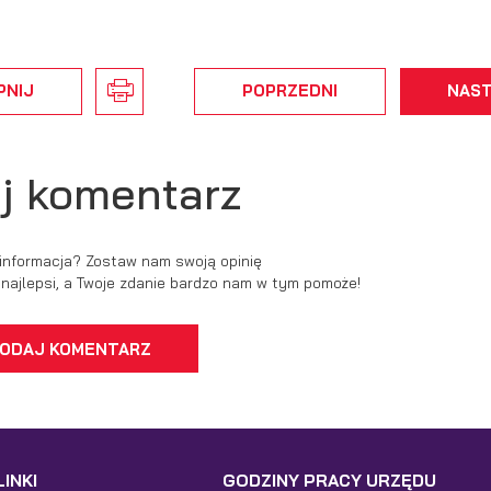
ęcej
odstawie analizy Twoich upodobań oraz Twoich zwyczajów dotyczących
zeglądanej witryny internetowej. Treści promocyjne mogą pojawić się na stronac
dmiotów trzecich lub firm będących naszymi partnerami oraz innych dostawców
ług. Firmy te działają w charakterze pośredników prezentujących nasze treści w
PNIJ
POPRZEDNI
NAS
ostaci wiadomości, ofert, komunikatów mediów społecznościowych.
j komentarz
 informacja? Zostaw nam swoją opinię
ć najlepsi, a Twoje zdanie bardzo nam w tym pomoże!
ODAJ KOMENTARZ
INKI
GODZINY PRACY URZĘDU