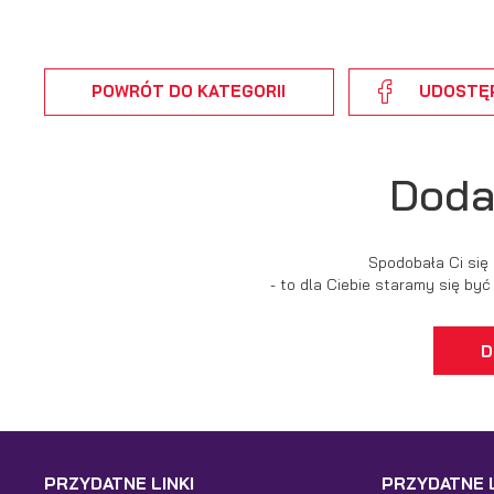
Wi
p
pr
po
us
POWRÓT
DO KATEGORII
UDOSTĘ
p
Doda
Spodobała Ci się
- to dla Ciebie staramy się by
D
PRZYDATNE LINKI
PRZYDATNE L