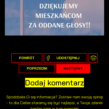
POWRÓT
UDOSTĘPNIJ
POPRZEDNI
NASTĘPNY
Dodaj komentarz
Spodobała Ci się informacja? Zostaw nam swoją opinię
- to dla Ciebie staramy się być najlepsi, a Twoje zdanie
bardzo nam w tym pomoże!