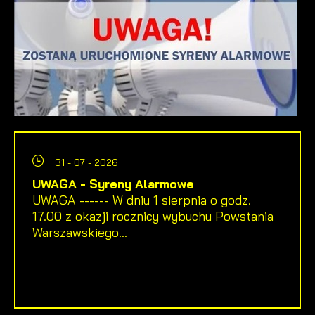
31 - 07 - 2026
UWAGA - Syreny Alarmowe
UWAGA ------ W dniu 1 sierpnia o godz.
17.00 z okazji rocznicy wybuchu Powstania
Warszawskiego...