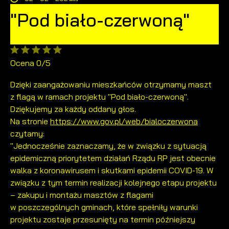
zapamiętanie wprowadzonych przez Ciebie ustawień oraz
"Pod biało-czerwoną"
personalizację określonych funkcjonalności czy
prezentowanych treści.
Dzięki tym plikom cookies możemy zapewnić Ci większy
Więcej
komfort korzystania z funkcjonalności naszej strony poprzez
dopasowanie jej do Twoich indywidualnych preferencji.
Ocena 0/5
Wyrażenie zgody na funkcjonalne i personalizacyjne pliki
Analityczne
cookies gwarantuje dostępność większej ilości funkcji na
Dzięki zaangażowaniu mieszkańców otrzymamy maszt
stronie.
Analityczne pliki cookies pomagają nam rozwijać się i
z flagą w ramach projektu "Pod biało-czerwoną".
dostosowywać do Twoich potrzeb.
Dziękujemy za każdy oddany głos.
Cookies analityczne pozwalają na uzyskanie informacji w
Na stronie
https://www.gov.pl/web/bialoczerwona
Więcej
zakresie wykorzystywania witryny internetowej, miejsca oraz
czytamy:
częstotliwości, z jaką odwiedzane są nasze serwisy www.
"Jednocześnie zaznaczamy, że w związku z sytuacją
Dane pozwalają nam na ocenę naszych serwisów
Reklamowe
epidemiczną priorytetem działań Rządu RP jest obecnie
internetowych pod względem ich popularności wśród
użytkowników. Zgromadzone informacje są przetwarzane w
walka z koronawirusem i skutkami epidemii COVID-19. W
Dzięki reklamowym plikom cookies prezentujemy Ci
formie zanonimizowanej. Wyrażenie zgody na analityczne pliki
związku z tym termin realizacji kolejnego etapu projektu
najciekawsze informacje i aktualności na stronach naszych
cookies gwarantuje dostępność wszystkich funkcjonalności.
partnerów.
– zakupu i montażu masztów z flagami
Promocyjne pliki cookies służą do prezentowania Ci naszych
w poszczególnych gminach, które spełniły warunki
Więcej
komunikatów na podstawie analizy Twoich upodobań oraz
projektu zostaje przesunięty na termin późniejszy
Twoich zwyczajów dotyczących przeglądanej witryny