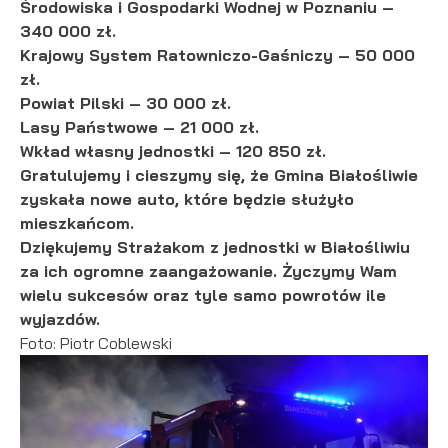
Środowiska i Gospodarki Wodnej w Poznaniu –
podmiotów trzecich lub firm będących naszymi partnerami
340 000 zł.
oraz innych dostawców usług. Firmy te działają w charakterze
Krajowy System Ratowniczo-Gaśniczy – 50 000
pośredników prezentujących nasze treści w postaci
zł.
wiadomości, ofert, komunikatów mediów społecznościowych.
Powiat Pilski – 30 000 zł.
Lasy Państwowe – 21 000 zł.
Wkład własny jednostki – 120 850 zł.
Gratulujemy i cieszymy się, że Gmina Białośliwie
zyskała nowe auto, które będzie służyło
mieszkańcom.
Dziękujemy Strażakom z jednostki w Białośliwiu
za ich ogromne zaangażowanie. Życzymy Wam
wielu sukcesów oraz tyle samo powrotów ile
wyjazdów.
Foto: Piotr Coblewski