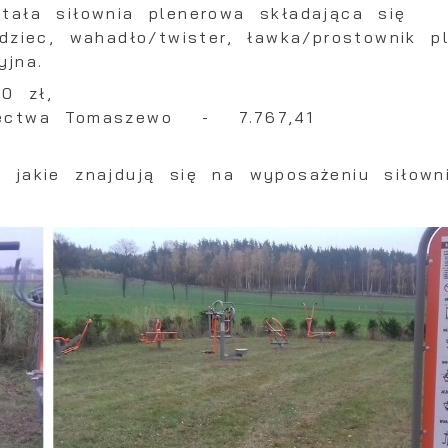
tała siłownia plenerowa składająca się
dziec, wahadło/twister, ławka/prostownik p
yjna.
70 zł,
łectwa Tomaszewo - 7.767,41
ł.
 jakie znajdują się na wyposażeniu siłowni