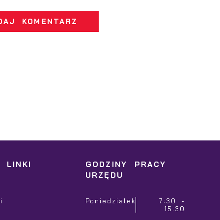
artnerów.
unkcjonalności.
romocyjne pliki cookies służą do prezentowania Ci
ięcej
aszych komunikatów na podstawie analizy Twoich
DAJ KOMENTARZ
podobań oraz Twoich zwyczajów dotyczących przeglądanej
itryny internetowej. Treści promocyjne mogą pojawić się
a stronach podmiotów trzecich lub firm będących naszym
artnerami oraz innych dostawców usług. Firmy te działaj
 charakterze pośredników prezentujących nasze treści w
ostaci wiadomości, ofert, komunikatów mediów
połecznościowych.
 LINKI
GODZINY PRACY
URZĘDU
i
Poniedziałek
7:30 -
15:30