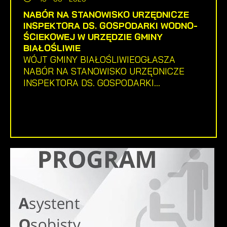
NABÓR NA STANOWISKO URZĘDNICZE
INSPEKTORA DS. GOSPODARKI WODNO-
ŚCIEKOWEJ W URZĘDZIE GMINY
BIAŁOŚLIWIE
WÓJT GMINY BIAŁOŚLIWIEOGŁASZA
NABÓR NA STANOWISKO URZĘDNICZE
INSPEKTORA DS. GOSPODARKI...