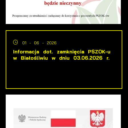
01 - 06 - 2026
Informacja dot. zamknięcia PSZOK-u
w Białośliwiu w dniu 03.06.2026 r.