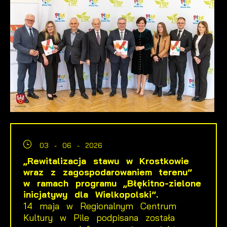
03 - 06 - 2026
„Rewitalizacja stawu w Krostkowie
wraz z zagospodarowaniem terenu”
w ramach programu „Błękitno-zielone
inicjatywy dla Wielkopolski”.
14 maja w Regionalnym Centrum
Kultury w Pile podpisana została