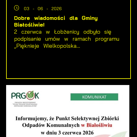
03 - 06 - 2026
Dobre wiadomości dla Gminy
Białośliwie!
2 czerwca w Łobżenicy odbyło się
podpisanie umów w ramach programu
„Pięknieje Wielkopolska...