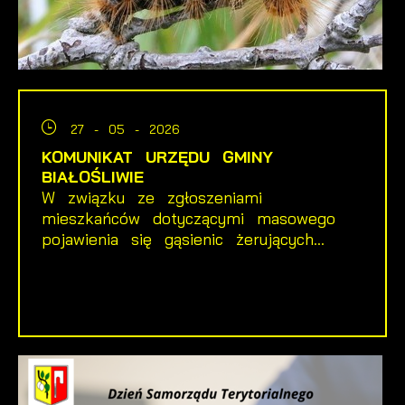
27 - 05 - 2026
KOMUNIKAT URZĘDU GMINY
BIAŁOŚLIWIE
W związku ze zgłoszeniami
mieszkańców dotyczącymi masowego
pojawienia się gąsienic żerujących...