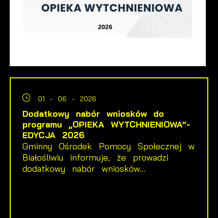
01 - 06 - 2026
Dodatkowy nabór wniosków do
programu „OPIEKA WYTCHNIENIOWA”-
EDYCJA 2026
Gminny Ośrodek Pomocy Społecznej w
Białośliwiu informuje, że prowadzi
dodatkowy nabór wniosków...