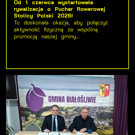
Od 1 czerwca wystartowała
rywalizacja o Puchar Rowerowej
Stolicy Polski 2026!
To doskonała okazja, aby połączyć
aktywność fizyczną ze wspólną
promocją naszej gminy...