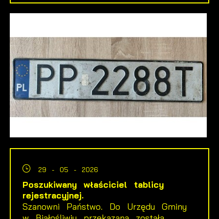
29 - 05 - 2026
Poszukiwany właściciel tablicy
rejestracyjnej.
Szanowni Państwo. Do Urzędu Gminy
w Białośliwiu przekazana została