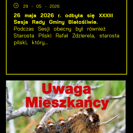
29 - 05 - 2026
26 maja 2026 r. odbyła się XXXIII
Sesja Rady Gminy Białośliwie.
Podczas Sesji obecny był również
Starosta Pilski Rafał Zdzierela, starosta
pilski, który...