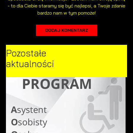
- to dla Ciebie staramy się być najlepsi, a Twoje zdanie
bardzo nam w tym pomoże!
DODAJ KOMENTARZ
Pozostałe
aktualności