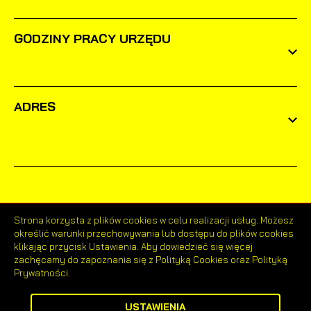
GODZINY PRACY URZĘDU
ADRES
Strona korzysta z plików cookies w celu realizacji usług. Możesz
określić warunki przechowywania lub dostępu do plików cookies
Odwiedzin: 1639140
klikając przycisk Ustawienia. Aby dowiedzieć się więcej
zachęcamy do zapoznania się z Polityką Cookies oraz Polityką
Online: 59
Prywatności.
ZAPISZ WYBRANE
USTAWIENIA