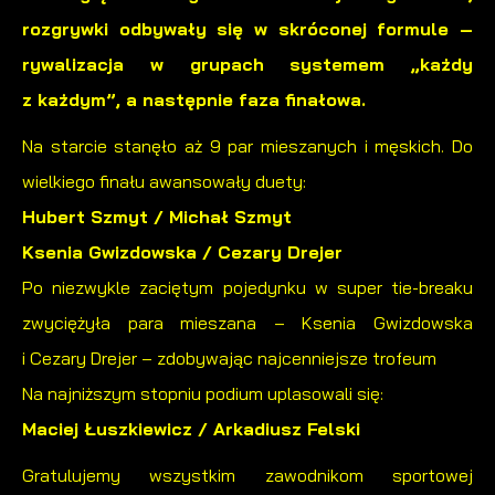
rozgrywki odbywały się w skróconej formule –
internetowych pod względem ich popularności wśród
Dzięki reklamowym plikom cookies prezentujemy Ci
użytkowników. Zgromadzone informacje są przetwarzane w
rywalizacja w grupach systemem „każdy
najciekawsze informacje i aktualności na stronach naszych
formie zanonimizowanej. Wyrażenie zgody na analityczne pliki
z każdym”, a następnie faza finałowa.
partnerów.
cookies gwarantuje dostępność wszystkich funkcjonalności.
Promocyjne pliki cookies służą do prezentowania Ci naszych
Na starcie stanęło aż 9 par mieszanych i męskich. Do
Więcej
komunikatów na podstawie analizy Twoich upodobań oraz
wielkiego finału awansowały duety:
Twoich zwyczajów dotyczących przeglądanej witryny
Hubert Szmyt / Michał Szmyt
internetowej. Treści promocyjne mogą pojawić się na
Ksenia Gwizdowska / Cezary Drejer
stronach podmiotów trzecich lub firm będących naszymi
Po niezwykle zaciętym pojedynku w super tie-breaku
partnerami oraz innych dostawców usług. Firmy te działają w
charakterze pośredników prezentujących nasze treści w
zwyciężyła para mieszana – Ksenia Gwizdowska
postaci wiadomości, ofert, komunikatów mediów
i Cezary Drejer – zdobywając najcenniejsze trofeum
społecznościowych.
Na najniższym stopniu podium uplasowali się:
Maciej Łuszkiewicz / Arkadiusz Felski
Gratulujemy wszystkim zawodnikom sportowej