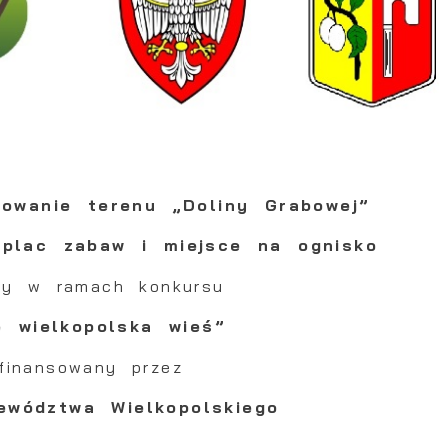
rowanie terenu „Doliny Grabowej”
 plac zabaw i miejsce na ognisko
any w ramach konkursu
je wielkopolska wieś”
finansowany przez
Ustawienia
ewództwa Wielkopolskiego