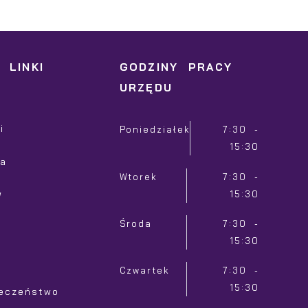
 charakterze pośredników prezentujących nasze treści w
ostaci wiadomości, ofert, komunikatów mediów
połecznościowych.
 LINKI
GODZINY PRACY
URZĘDU
i
Poniedziałek
7:30 -
15:30
ia
Wtorek
7:30 -
w
15:30
Środa
7:30 -
15:30
Czwartek
7:30 -
15:30
ieczeństwo