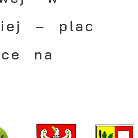
iej – plac
sce na