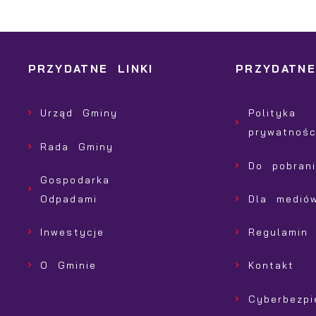
w
p
s
PRZYDATNE LINKI
PRZYDATNE
Urząd Gminy
Polityka
prywatnośc
Rada Gminy
Do pobran
Gospodarka
Odpadami
Dla medió
Inwestycje
Regulamin
O Gminie
Kontakt
Cyberbezp