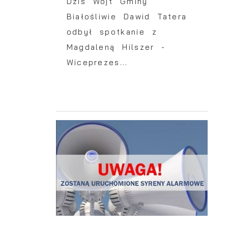
Dziś Wójt Gminy
Białośliwie Dawid Tatera
odbył spotkanie z
Magdaleną Hilszer -
Wiceprezes...