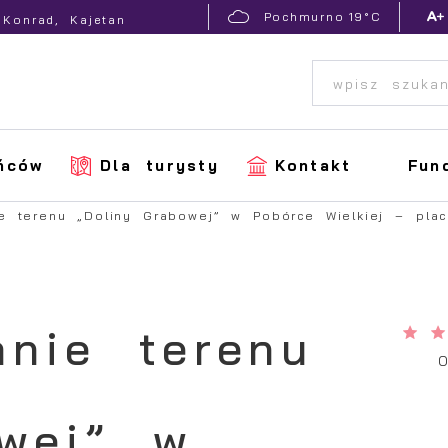
19°C
Pochmurno
 Konrad, Kajetan
ńców
Dla turysty
Kontakt
Fun
e terenu „Doliny Grabowej” w Pobórce Wielkiej – pla
anie terenu
owej” w