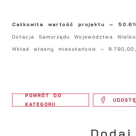
S
c
m
Całkowita wartość projektu – 50.6
Dotacja Samorządu Województwa Wielko
N
N
Wkład własny mieszkańców – 8.790,00
f
k
P
W
d
p
f
F
POWRÓT
DO
k
UDOSTĘ
T
KATEGORII
z
p
p
Dodaj
D
W