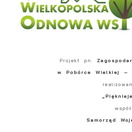
Projekt pn.
Zagospoda
w Pobórce Wielkiej –
realizow
„Pięknie
współ
Samorząd Woj