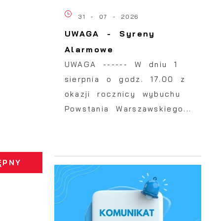
31 - 07 - 2026
UWAGA - Syreny
Alarmowe
UWAGA ------ W dniu 1
sierpnia o godz. 17.00 z
okazji rocznicy wybuchu
Powstania Warszawskiego...
ĘPNY