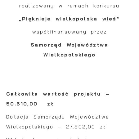
mogą pojawić się na stronach podmiotów
realizowany w ramach konkursu
trzecich lub firm będących naszymi
partnerami oraz innych dostawców usług.
„Pięknieje wielkopolska wieś”
Firmy te działają w charakterze
współfinansowany przez
pośredników prezentujących nasze treści w
postaci wiadomości, ofert, komunikatów
Samorząd Województwa
mediów społecznościowych.
Wielkopolskiego
Całkowita wartość projektu –
50.610,00 zł
Dotacja Samorządu Województwa
Wielkopolskiego – 27.802,00 zł