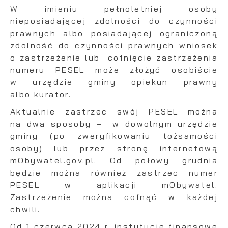
W imieniu pełnoletniej osoby
Wyrażenie zgody na analityczne pliki cookies
Promocyjne pliki cookies służą do
Więcej
gwarantuje dostępność wszystkich
nieposiadającej zdolności do czynności
prezentowania Ci naszych komunikatów na
funkcjonalności.
prawnych albo posiadającej ograniczoną
podstawie analizy Twoich upodobań oraz
Twoich zwyczajów dotyczących przeglądanej
zdolność do czynności prawnych wniosek
witryny internetowej. Treści promocyjne mogą
o zastrzeżenie lub cofnięcie zastrzeżenia
pojawić się na stronach podmiotów trzecich
numeru PESEL może złożyć osobiście
lub firm będących naszymi partnerami oraz
w urzędzie gminy opiekun prawny
innych dostawców usług. Firmy te działają w
albo kurator.
charakterze pośredników prezentujących nasze
treści w postaci wiadomości, ofert,
Aktualnie zastrzec swój PESEL można
komunikatów mediów społecznościowych.
na dwa sposoby – w dowolnym urzędzie
gminy (po zweryfikowaniu tożsamości
osoby) lub przez stronę internetową
mObywatel.gov.pl. Od połowy grudnia
będzie można również zastrzec numer
PESEL w aplikacji mObywatel.
Zastrzeżenie można cofnąć w każdej
chwili.
Od 1 czerwca 2024 r. instytucje finansowe