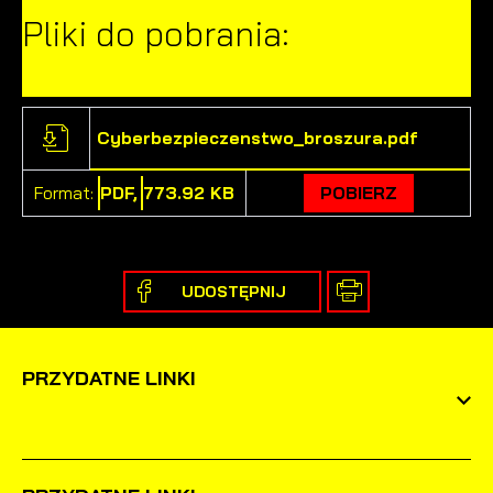
Pliki do pobrania:
Cyberbezpieczenstwo_broszura.pdf
Format:
PDF,
773.92 KB
POBIERZ
UDOSTĘPNIJ
PRZYDATNE LINKI