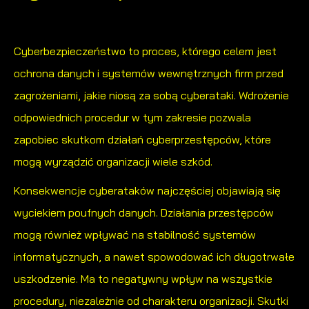
Reklamowe
Dane pozwalają nam na ocenę naszych serwisów
internetowych pod względem ich popularności wśród
Dzięki reklamowym plikom cookies prezentujemy Ci
użytkowników. Zgromadzone informacje są przetwarzane w
najciekawsze informacje i aktualności na stronach naszych
Cyberbezpieczeństwo
to proces, którego celem jest
formie zanonimizowanej. Wyrażenie zgody na analityczne pliki
partnerów.
ochrona danych i systemów wewnętrznych firm przed
cookies gwarantuje dostępność wszystkich funkcjonalności.
Promocyjne pliki cookies służą do prezentowania Ci naszych
Więcej
zagrożeniami, jakie niosą za sobą cyberataki. Wdrożenie
komunikatów na podstawie analizy Twoich upodobań oraz
odpowiednich procedur w tym zakresie pozwala
Twoich zwyczajów dotyczących przeglądanej witryny
zapobiec skutkom działań cyberprzestępców, które
internetowej. Treści promocyjne mogą pojawić się na
mogą wyrządzić organizacji wiele szkód.
stronach podmiotów trzecich lub firm będących naszymi
partnerami oraz innych dostawców usług. Firmy te działają w
Konsekwencje cyberataków najczęściej objawiają się
charakterze pośredników prezentujących nasze treści w
wyciekiem poufnych danych. Działania przestępców
postaci wiadomości, ofert, komunikatów mediów
mogą również wpływać na stabilność systemów
społecznościowych.
informatycznych, a nawet spowodować ich długotrwałe
uszkodzenie. Ma to negatywny wpływ na wszystkie
procedury, niezależnie od charakteru organizacji. Skutki