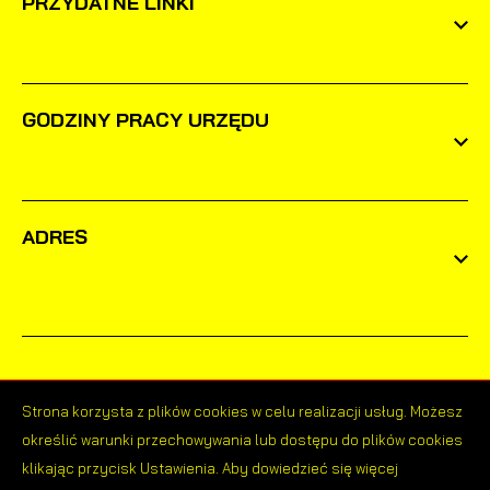
PRZYDATNE LINKI
GODZINY PRACY URZĘDU
ADRES
Strona korzysta z plików cookies w celu realizacji usług. Możesz
określić warunki przechowywania lub dostępu do plików cookies
Odwiedzin: 1643028
klikając przycisk Ustawienia. Aby dowiedzieć się więcej