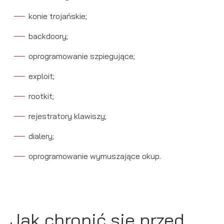
konie trojańskie;
backdoory;
oprogramowanie szpiegujące;
exploit;
rootkit;
rejestratory klawiszy;
dialery;
oprogramowanie wymuszające okup.
Jak chronić się przed