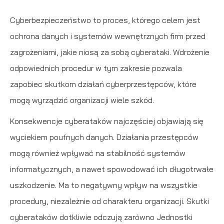
internetowych pod względem ich popularności wśród
Dzięki reklamowym plikom cookies prezentujemy Ci
Cyberbezpieczeństwo
to proces, którego celem jest
użytkowników. Zgromadzone informacje są przetwarzane w
najciekawsze informacje i aktualności na stronach naszych
ochrona danych i systemów wewnętrznych firm przed
formie zanonimizowanej. Wyrażenie zgody na analityczne pliki
partnerów.
zagrożeniami, jakie niosą za sobą cyberataki. Wdrożenie
cookies gwarantuje dostępność wszystkich funkcjonalności.
Promocyjne pliki cookies służą do prezentowania Ci naszych
Więcej
odpowiednich procedur w tym zakresie pozwala
komunikatów na podstawie analizy Twoich upodobań oraz
zapobiec skutkom działań cyberprzestępców, które
Twoich zwyczajów dotyczących przeglądanej witryny
mogą wyrządzić organizacji wiele szkód.
internetowej. Treści promocyjne mogą pojawić się na stronach
podmiotów trzecich lub firm będących naszymi partnerami
Konsekwencje cyberataków najczęściej objawiają się
oraz innych dostawców usług. Firmy te działają w charakterze
wyciekiem poufnych danych. Działania przestępców
pośredników prezentujących nasze treści w postaci
mogą również wpływać na stabilność systemów
wiadomości, ofert, komunikatów mediów społecznościowych.
informatycznych, a nawet spowodować ich długotrwałe
uszkodzenie. Ma to negatywny wpływ na wszystkie
procedury, niezależnie od charakteru organizacji. Skutki
cyberataków dotkliwie odczują zarówno Jednostki