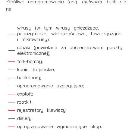
Złośliwe oprogramowanie
(ang.
malware
) dzieli się
na:
wirusy (w tym wirusy gnieżdżące,
pasożytnicze, wieloczęściowe, towarzyszące
i mikrowirusy);
robaki (powielane za pośrednictwem poczty
elektronicznej);
fork-bomby;
konie trojańskie;
backdoory;
oprogramowanie szpiegujące;
exploit;
rootkit;
rejestratory klawiszy;
dialery;
oprogramowanie wymuszające okup.