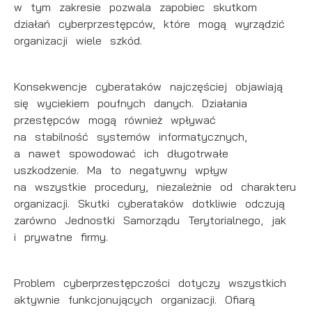
Dzięki reklamowym plikom cookies prezentujemy Ci
popularności wśród użytkowników. Zgromadzone
w tym zakresie pozwala zapobiec skutkom
najciekawsze informacje i aktualności na stronach
informacje są przetwarzane w formie zanonimizowanej.
działań cyberprzestępców, które mogą wyrządzić
naszych partnerów.
Wyrażenie zgody na analityczne pliki cookies
organizacji wiele szkód.
gwarantuje dostępność wszystkich funkcjonalności.
Promocyjne pliki cookies służą do prezentowania Ci
Więcej
naszych komunikatów na podstawie analizy Twoich
Konsekwencje cyberataków najczęściej objawiają
upodobań oraz Twoich zwyczajów dotyczących
się wyciekiem poufnych danych. Działania
przeglądanej witryny internetowej. Treści promocyjne
przestępców mogą również wpływać
mogą pojawić się na stronach podmiotów trzecich lub
na stabilność systemów informatycznych,
firm będących naszymi partnerami oraz innych
dostawców usług. Firmy te działają w charakterze
a nawet spowodować ich długotrwałe
pośredników prezentujących nasze treści w postaci
uszkodzenie. Ma to negatywny wpływ
wiadomości, ofert, komunikatów mediów
na wszystkie procedury, niezależnie od charakteru
społecznościowych.
organizacji. Skutki cyberataków dotkliwie odczują
zarówno Jednostki Samorządu Terytorialnego, jak
i prywatne firmy.
Problem cyberprzestępczości dotyczy wszystkich
aktywnie funkcjonujących organizacji. Ofiarą