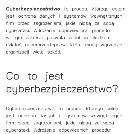
preferencji prywatności, logowania czy wypełniania
Cyberbezpieczeństwo
to proces, którego celem
formularzy. Dzięki plikom cookies strona, z której
Funkcjonalne i personalizacyjne
korzystasz, może działać bez zakłóceń.
jest ochrona danych i systemów wewnętrznych
Tego typu pliki cookies umożliwiają stronie internetowej
firm przed zagrożeniami, jakie niosą za sobą
zapamiętanie wprowadzonych przez Ciebie ustawień
cyberataki. Wdrożenie odpowiednich procedur
oraz personalizację określonych funkcjonalności czy
w tym zakresie pozwala zapobiec skutkom
prezentowanych treści.
działań cyberprzestępców, które mogą wyrządzić
organizacji wiele szkód.
Dzięki tym plikom cookies możemy zapewnić Ci
Więcej
większy komfort korzystania z funkcjonalności naszej
strony poprzez dopasowanie jej do Twoich
Co to jest
indywidualnych preferencji. Wyrażenie zgody na
Analityczne
funkcjonalne i personalizacyjne pliki cookies gwarantuje
cyberbezpieczeństwo?
Analityczne pliki cookies pomagają nam rozwijać się i
dostępność większej ilości funkcji na stronie.
dostosowywać do Twoich potrzeb.
Cookies analityczne pozwalają na uzyskanie informacji
Więcej
Cyberbezpieczeństwo
to proces, którego celem
w zakresie wykorzystywania witryny internetowej,
jest ochrona danych i systemów wewnętrznych
miejsca oraz częstotliwości, z jaką odwiedzane są
firm przed zagrożeniami, jakie niosą za sobą
nasze serwisy www. Dane pozwalają nam na ocenę
Reklamowe
cyberataki. Wdrożenie odpowiednich procedur
naszych serwisów internetowych pod względem ich