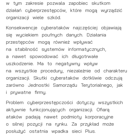
w tym zakresie pozwala zapobiec skutkom
upodobań oraz Twoich zwyczajów dotyczących
działań cyberprzestępców, które mogą wyrządzić
przeglądanej witryny internetowej. Treści promocyjne
mogą pojawić się na stronach podmiotów trzecich lub
organizacji wiele szkód.
firm będących naszymi partnerami oraz innych
Konsekwencje cyberataków najczęściej objawiają
dostawców usług. Firmy te działają w charakterze
się wyciekiem poufnych danych. Działania
pośredników prezentujących nasze treści w postaci
wiadomości, ofert, komunikatów mediów
przestępców mogą również wpływać
społecznościowych.
na stabilność systemów informatycznych,
a nawet spowodować ich długotrwałe
uszkodzenie. Ma to negatywny wpływ
na wszystkie procedury, niezależnie od charakteru
organizacji. Skutki cyberataków dotkliwie odczują
zarówno Jednostki Samorządu Terytorialnego, jak
i prywatne firmy.
Problem cyberprzestępczości dotyczy wszystkich
aktywnie funkcjonujących organizacji. Ofiarą
ataków padają nawet podmioty korporacyjne
o silnej pozycji na rynku. Za przykład może
posłużyć ostatnia wpadka sieci Plus.