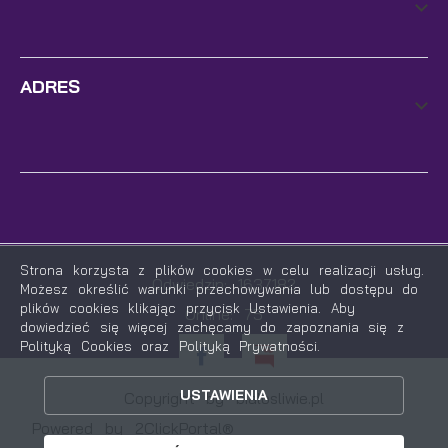
ADRES
Strona korzysta z plików cookies w celu realizacji usług.
Odwiedzin: 1637182
Możesz określić warunki przechowywania lub dostępu do
plików cookies klikając przycisk Ustawienia. Aby
Online: 75
dowiedzieć się więcej zachęcamy do zapoznania się z
Polityką Cookies oraz Polityką Prywatności.
ZAPISZ WYBRANE
USTAWIENIA
Copyright by bialosliwie.pl
ZEZWÓL NA WSZYSTKIE
Powered by
2ClickPortal®
- Portale nowej generacji