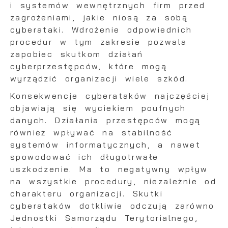
dostępność wszystkich funkcjonalności.
Ci naszych komunikatów na podstawie analizy
i systemów wewnętrznych firm przed
Twoich upodobań oraz Twoich zwyczajów
zagrożeniami, jakie niosą za sobą
dotyczących przeglądanej witryny internetowej.
cyberataki. Wdrożenie odpowiednich
Treści promocyjne mogą pojawić się na stron
procedur w tym zakresie pozwala
podmiotów trzecich lub firm będących naszym
zapobiec skutkom działań
partnerami oraz innych dostawców usług. Firm
cyberprzestępców, które mogą
te działają w charakterze pośredników
prezentujących nasze treści w postaci
wyrządzić organizacji wiele szkód.
wiadomości, ofert, komunikatów mediów
Konsekwencje cyberataków najczęściej
społecznościowych.
objawiają się wyciekiem poufnych
danych. Działania przestępców mogą
również wpływać na stabilność
systemów informatycznych, a nawet
spowodować ich długotrwałe
uszkodzenie. Ma to negatywny wpływ
na wszystkie procedury, niezależnie od
charakteru organizacji. Skutki
cyberataków dotkliwie odczują zarówno
Jednostki Samorządu Terytorialnego,