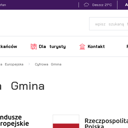
21°C
efan
Deszcz
zkańców
Dla turysty
Kontakt
ia Europejska
Cyfrowa Gmina
a Gmina