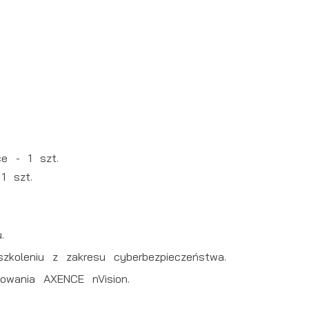
e
ch
ce - 1 szt.
1 szt.
.
koleniu z zakresu cyberbezpieczeństwa.
owania AXENCE nVision.