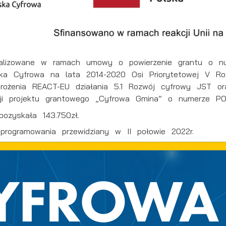
alizowane w ramach umowy o powierzenie grantu o nu
ska Cyfrowa na lata 2014-2020 Osi Priorytetowej V Ro
rożenia REACT-EU działania 5.1 Rozwój cyfrowy JST or
cji projektu grantowego „Cyfrowa Gmina” o numerze POP
pozyskała 143.750zł.
programowania przewidziany w II połowie 2022r.