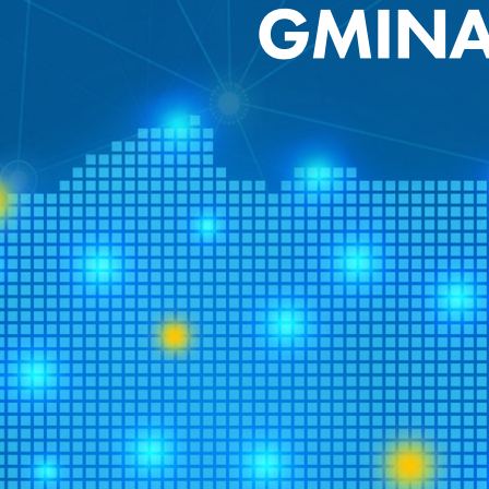
stawienia
zanujemy Twoją prywatność. Możesz zmienić ustawienia cookies lub
aakceptować je wszystkie. W dowolnym momencie możesz dokonać
miany swoich ustawień.