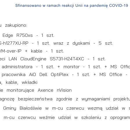
dwiedzane są nasze serwisy www. Dane pozwalają nam na ocenę
aszych serwisów internetowych pod względem ich popularności wśród
żytkowników. Zgromadzone informacje są przetwarzane w formie
eklamowe
anonimizowanej. Wyrażenie zgody na analityczne pliki cookies gwarantuje
zięki reklamowym plikom cookies prezentujemy Ci najciekawsze informacj
ostępność wszystkich funkcjonalności.
 aktualności na stronach naszych partnerów.
 zakupiono:
romocyjne pliki cookies służą do prezentowania Ci naszych komunikatów
ęcej
 Edge R750xs - 1 szt.
a podstawie analizy Twoich upodobań oraz Twoich zwyczajów dotyczący
rzeglądanej witryny internetowej. Treści promocyjne mogą pojawić się na
h1277XU-RP - 1 szt. wraz z dyskami - 5 szt.
tronach podmiotów trzecich lub firm będących naszymi partnerami oraz
nnych dostawców usług. Firmy te działają w charakterze pośredników
VM-over-IP + kable - 1 szt.
rezentujących nasze treści w postaci wiadomości, ofert, komunikatów
sieci LAN CloudEngine S5731-H24T4XC - 1 szt.
ediów społecznościowych.
 administratora - 1 szt. + monitor - 1 szt. + MS Offi
 pracownika AiO Dell OptiPlex - 1 szt. + MS Office - 
a, kable, wkładki
ie monitorujące Axence nVision
agnozę bezpieczeństwa zgodnie z wymaganiami projektu
u Gminy Białośliwie w m-cu czerwcu wezmą udział w sz
 w m-cu czerwcu weźmie udział w szkoleniu z oprogram