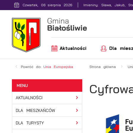
Przejdź do menu.
Przejdź do wyszukiwarki.
Przejdź do treści.
Przejdź do ustawień wielkości czcionki.
Włącz wersję kontrastową strony.
Czwartek, 06 sierpnia 2026
Imieniny: Sława, Jakub, St
Aktualności
Dla mies
Powróć do:
Unia Europejska
Strona główna
Un
Cyfrow
AKTUALNOŚCI
DLA MIESZKAŃCÓW
DLA TURYSTY