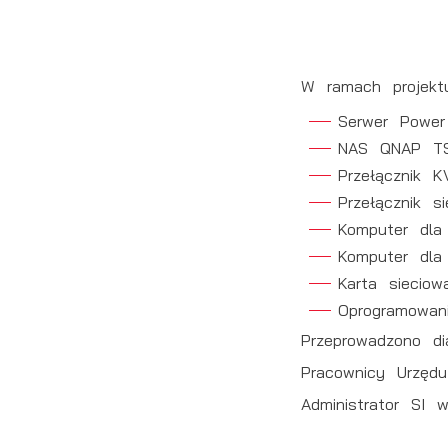
o
n
u
R
z
D
d
i
W ramach projektu
P
Wi
Serwer Power
n
p
NAS QNAP TS-
s
i
Przełącznik K
p
Przełącznik 
m
Komputer dla
Komputer dla
Karta sieciow
Oprogramowan
Przeprowadzono di
Pracownicy Urzęd
Administrator SI