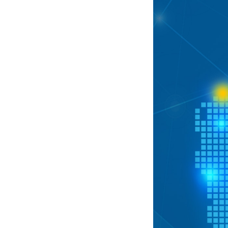
U
S
z
z