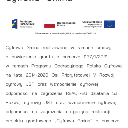
działania w celu m.in. dostosowania Twoich ustawień
preferencji prywatności, logowania czy wypełniania
Funkcjonalne i personalizacyjne
formularzy. Dzięki plikom cookies strona, z której
korzystasz, może działać bez zakłóceń.
Tego typu pliki cookies umożliwiają stronie internetowej
zapamiętanie wprowadzonych przez Ciebie ustawień
oraz personalizację określonych funkcjonalności czy
Cyfrowa Gmina realizowane w ramach umowy
prezentowanych treści.
o powierzenie grantu o numerze 1137/1/2021
Dzięki tym plikom cookies możemy zapewnić Ci
w ramach Programu Operacyjnego Polska Cyfrowa
Więcej
większy komfort korzystania z funkcjonalności naszej
na lata 2014-2020 Osi Priorytetowej V Rozwój
strony poprzez dopasowanie jej do Twoich
cyfrowy JST oraz wzmocnienie cyfrowej
Analityczne
indywidualnych preferencji. Wyrażenie zgody na
odporności na zagrożenia REACT-EU działania 5.1
funkcjonalne i personalizacyjne pliki cookies gwarantuje
Analityczne pliki cookies pomagają nam rozwijać się i
dostępność większej ilości funkcji na stronie.
Rozwój cyfrowy JST oraz wzmocnienie cyfrowej
dostosowywać do Twoich potrzeb.
odporności na zagrożenia dotycząca realizacji
Cookies analityczne pozwalają na uzyskanie informacji
Więcej
projektu grantowego „Cyfrowa Gmina” o numerze
w zakresie wykorzystywania witryny internetowej,